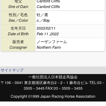
母父
Canford Cliffs
Sire of Dam
Canford Cliffs
性別／毛色
牡／鹿
Sex／Color
c.／Bay.
生年月日
2022/02/11
Date of Birth
Feb 11 ,2022
販売者
ノーザンファーム
Consigner
Northern Farm
サイトマップ
一般社団法人日本競走馬協会
〒106－0041 東京都港区麻布台2－2－1 麻布台ビル TEL:03－
3505－3445 FAX:03－3505－3455
Copyright ©1999 Japan Racing Horse Association