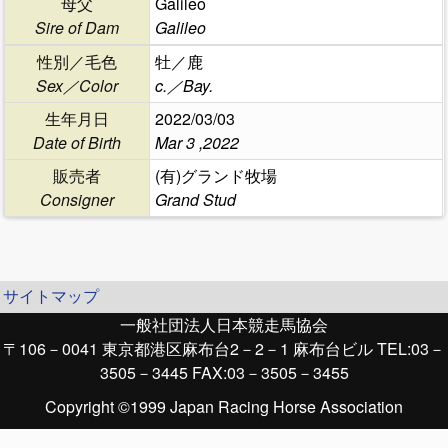
母父
Galileo
Sire of Dam
Galileo
性別／毛色
牡／鹿
Sex／Color
c.／Bay.
生年月日
2022/03/03
Date of Birth
Mar 3 ,2022
販売者
(有)グランド牧場
Consigner
Grand Stud
サイトマップ
一般社団法人日本競走馬協会
〒106－0041 東京都港区麻布台2－2－1 麻布台ビル TEL:03－
3505－3445 FAX:03－3505－3455
Copyright ©1999 Japan Racing Horse Association