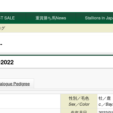
T SALE
重賞勝ち馬News
Stallions in Ja
ログ
2022
alogue Pedigree
性別／毛色
牡／鹿
Sex／Color
c.／Bay
生年月日
2022/01