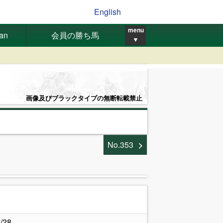
English
menu
pan
会員の勝ち馬
▼
画像及びブラックタイプの無断転載禁止
No.353
.
/28