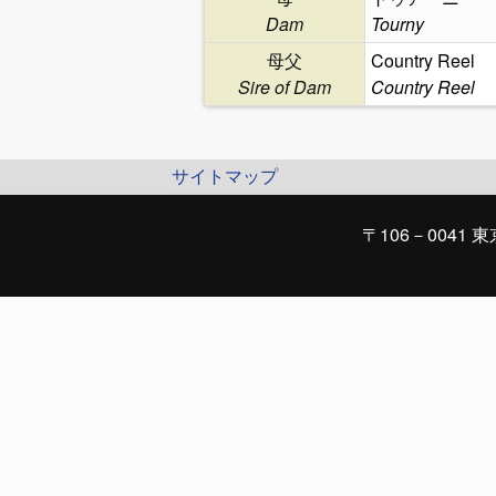
Dam
Tourny
母父
Country Reel
Sire of Dam
Country Reel
サイトマップ
〒106－0041 東