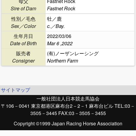
母父
Fastnet Rock
Sire of Dam
Fastnet Rock
性別／毛色
牡／鹿
Sex／Color
c.／Bay.
生年月日
2022/03/06
Date of Birth
Mar 6 ,2022
販売者
(有)ノーザンレーシング
Consigner
Northern Farm
サイトマップ
一般社団法人日本競走馬協会
〒106－0041 東京都港区麻布台2－2－1 麻布台ビル TEL:03－
3505－3445 FAX:03－3505－3455
Copyright ©1999 Japan Racing Horse Association