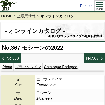
English
menu
HOME
上場馬情報
オンラインカタログ
オンラインカタログ
画像及びブラックタイプの無断転載禁止
No.367 モシーンの2022
No.366
No.368
Photo
ブラックタイプ
Catalogue Pedigree
父
エピファネイア
Sire
Epiphaneia
母
モシーン
Dam
Mosheen