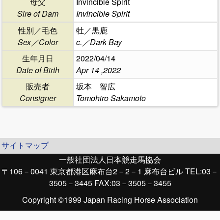
母父
Invincible Spirit
Sire of Dam
Invincible Spirit
性別／毛色
牡／黒鹿
Sex／Color
c.／Dark Bay
生年月日
2022/04/14
Date of Birth
Apr 14 ,2022
販売者
坂本 智広
Consigner
Tomohiro Sakamoto
サイトマップ
一般社団法人日本競走馬協会
〒106－0041 東京都港区麻布台2－2－1 麻布台ビル TEL:03－
3505－3445 FAX:03－3505－3455
Copyright ©1999 Japan Racing Horse Association