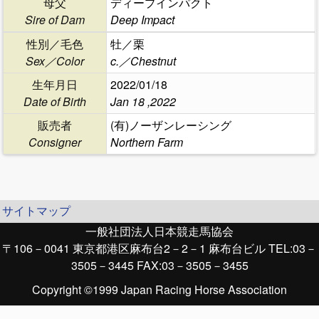
母父
ディープインパクト
Sire of Dam
Deep Impact
性別／毛色
牡／栗
Sex／Color
c.／Chestnut
生年月日
2022/01/18
Date of Birth
Jan 18 ,2022
販売者
(有)ノーザンレーシング
Consigner
Northern Farm
サイトマップ
一般社団法人日本競走馬協会
〒106－0041 東京都港区麻布台2－2－1 麻布台ビル TEL:03－
3505－3445 FAX:03－3505－3455
Copyright ©1999 Japan Racing Horse Association