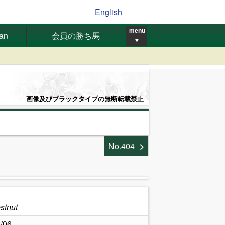
English
menu
pan
会員の勝ち馬
▼
画像及びブラックタイプの無断転載禁止
No.404
stnut
/06