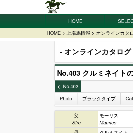
HOME
SELEC
HOME
上場馬情報
オンラインカタ
オンラインカタログ
No.403 クルミネイトの
No.402
Photo
ブラックタイプ
Cat
父
モーリス
Sire
Maurice
母
クルミネイト