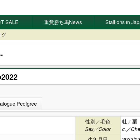
T SALE
重賞勝ち馬News
Stallions in Ja
ログ
2022
alogue Pedigree
性別／毛色
牡／栗
Sex／Color
c.／Che
生年月日
2022/02