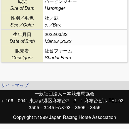
母父
ハービンジャー
Sire of Dam
Harbinger
性別／毛色
牡／鹿
Sex／Color
c.／Bay.
生年月日
2022/03/23
Date of Birth
Mar 23 ,2022
販売者
社台ファーム
Consigner
Shadai Farm
サイトマップ
一般社団法人日本競走馬協会
〒106－0041 東京都港区麻布台2－2－1 麻布台ビル TEL:03－
3505－3445 FAX:03－3505－3455
Copyright ©1999 Japan Racing Horse Association