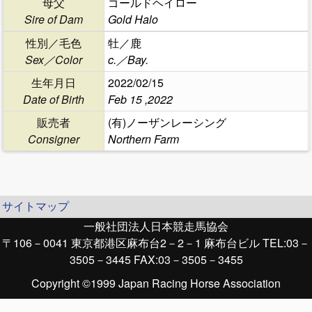
母父
ゴールドヘイロー
Sire of Dam
Gold Halo
性別／毛色
牡／鹿
Sex／Color
c.／Bay.
生年月日
2022/02/15
Date of Birth
Feb 15 ,2022
販売者
(有)ノーザンレーシング
Consigner
Northern Farm
サイトマップ
一般社団法人日本競走馬協会
〒106－0041 東京都港区麻布台2－2－1 麻布台ビル TEL:03－
3505－3445 FAX:03－3505－3455
Copyright ©1999 Japan Racing Horse Association