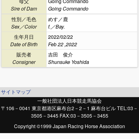
母父
Going Commando
Sire of Dam
Going Commando
性別／毛色
めす／鹿
Sex／Color
f.／Bay.
生年月日
2022/02/22
Date of Birth
Feb 22 ,2022
販売者
吉田 俊介
Consigner
Shunsuke Yoshida
サイトマップ
一般社団法人日本競走馬協会
〒106－0041 東京都港区麻布台2－2－1 麻布台ビル TEL:03－
3505－3445 FAX:03－3505－3455
Copyright ©1999 Japan Racing Horse Association