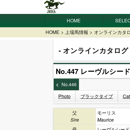
HOME
SELEC
HOME
上場馬情報
オンラインカタ
オンラインカタログ
No.447 レーヴルシード
No.446
Photo
ブラックタイプ
Cat
父
モーリス
Sire
Maurice
母
レーヴルシード