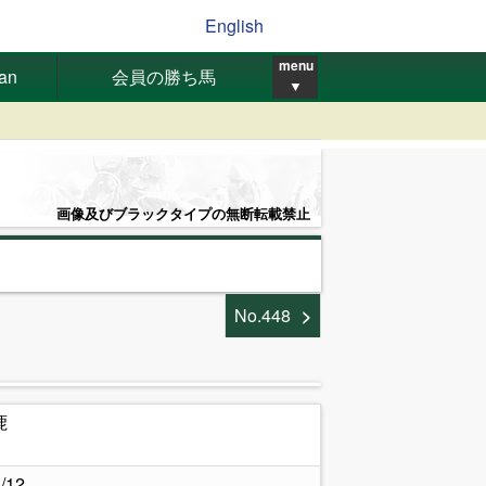
English
menu
pan
会員の勝ち馬
▼
画像及びブラックタイプの無断転載禁止
No.448
鹿
/12