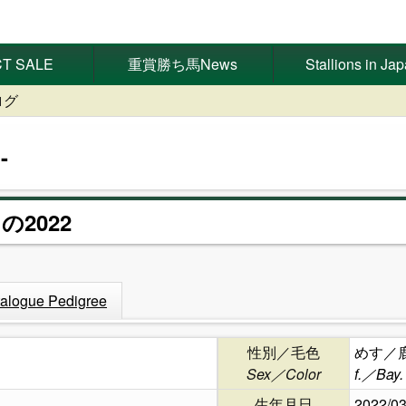
T SALE
重賞勝ち馬News
Stallions in Ja
ログ
の2022
alogue Pedigree
性別／毛色
めす／
Sex／Color
f.／Bay.
生年月日
2022/03