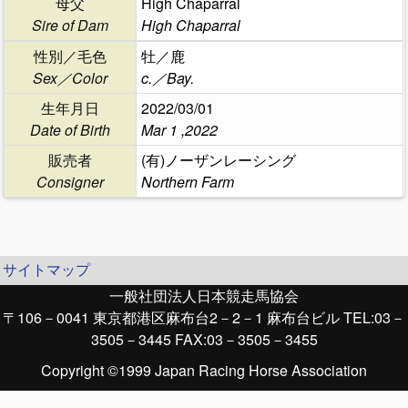
母父
High Chaparral
Sire of Dam
High Chaparral
性別／毛色
牡／鹿
Sex／Color
c.／Bay.
生年月日
2022/03/01
Date of Birth
Mar 1 ,2022
販売者
(有)ノーザンレーシング
Consigner
Northern Farm
サイトマップ
一般社団法人日本競走馬協会
〒106－0041 東京都港区麻布台2－2－1 麻布台ビル TEL:03－
3505－3445 FAX:03－3505－3455
Copyright ©1999 Japan Racing Horse Association