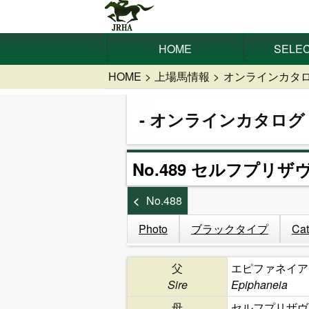
HOME
SELEC
HOME
上場馬情報
オンラインカタ
オンラインカタログ
No.489 セルフプリザ
No.488
Photo
ブラックタイプ
Cat
父
エピファネイア
Sire
Epiphaneia
母
セルフプリザヴ