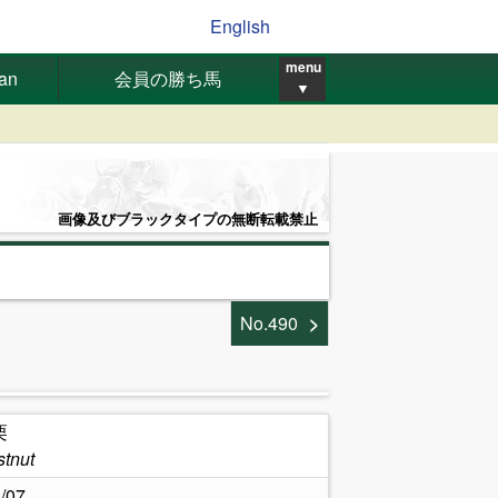
English
menu
pan
会員の勝ち馬
▼
画像及びブラックタイプの無断転載禁止
No.490
栗
tnut
/07