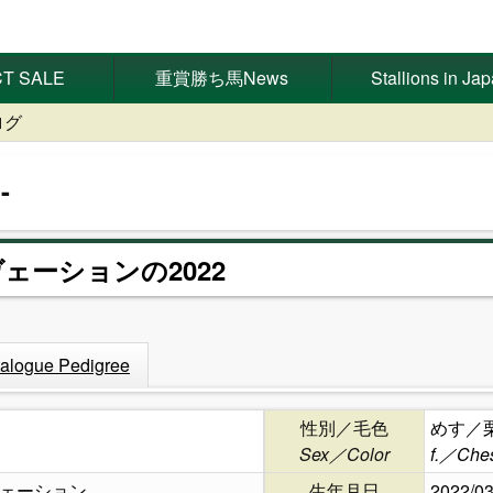
T SALE
重賞勝ち馬News
Stallions in Ja
ログ
ヴェーションの2022
alogue Pedigree
性別／毛色
めす／
Sex／Color
f.／Ches
ェーション
生年月日
2022/03