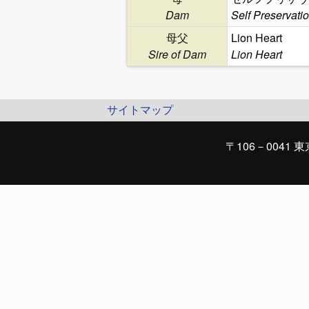
Dam
Self Preservati
母父
Lion Heart
Sire of Dam
Lion Heart
サイトマップ
〒106－0041 東