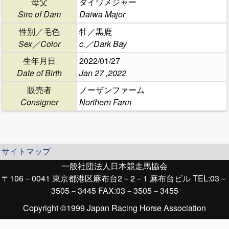
母父
ダイワメジャー
Sire of Dam
Daiwa Major
性別／毛色
牡／黒鹿
Sex／Color
c.／Dark Bay
生年月日
2022/01/27
Date of Birth
Jan 27 ,2022
販売者
ノーザンファーム
Consigner
Northern Farm
サイトマップ
一般社団法人日本競走馬協会
〒106－0041 東京都港区麻布台2－2－1 麻布台ビル TEL:03－
3505－3445 FAX:03－3505－3455
Copyright ©1999 Japan Racing Horse Association