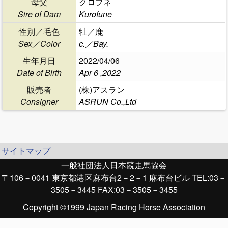
母父
クロフネ
Sire of Dam
Kurofune
性別／毛色
牡／鹿
Sex／Color
c.／Bay.
生年月日
2022/04/06
Date of Birth
Apr 6 ,2022
販売者
(株)アスラン
Consigner
ASRUN Co.,Ltd
サイトマップ
一般社団法人日本競走馬協会
〒106－0041 東京都港区麻布台2－2－1 麻布台ビル TEL:03－
3505－3445 FAX:03－3505－3455
Copyright ©1999 Japan Racing Horse Association