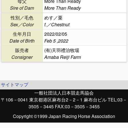
母父
More Than Ready
Sire of Dam
More Than Ready
性別／毛色
めす／栗
Sex／Color
f.／Chestnut
生年月日
2022/02/05
Date of Birth
Feb 5 ,2022
販売者
(有)天羽禮治牧場
Consigner
Amaba Reiji Farm
サイトマップ
一般社団法人日本競走馬協会
〒106－0041 東京都港区麻布台2－2－1 麻布台ビル TEL:03－
3505－3445 FAX:03－3505－3455
Copyright ©1999 Japan Racing Horse Association