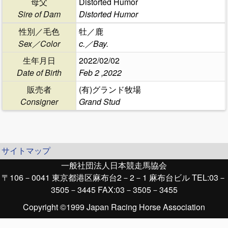
母父
Distorted Humor
Sire of Dam
Distorted Humor
性別／毛色
牡／鹿
Sex／Color
c.／Bay.
生年月日
2022/02/02
Date of Birth
Feb 2 ,2022
販売者
(有)グランド牧場
Consigner
Grand Stud
サイトマップ
一般社団法人日本競走馬協会
〒106－0041 東京都港区麻布台2－2－1 麻布台ビル TEL:03－
3505－3445 FAX:03－3505－3455
Copyright ©1999 Japan Racing Horse Association