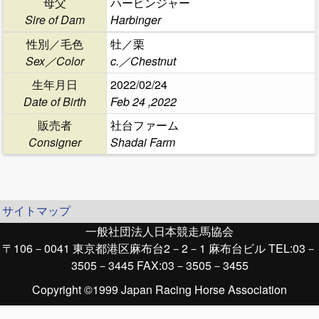
母父
ハービンジャー
Sire of Dam
Harbinger
性別／毛色
牡／栗
Sex／Color
c.／Chestnut
生年月日
2022/02/24
Date of Birth
Feb 24 ,2022
販売者
社台ファーム
Consigner
Shadai Farm
サイトマップ
一般社団法人日本競走馬協会
〒106－0041 東京都港区麻布台2－2－1 麻布台ビル TEL:03－
3505－3445 FAX:03－3505－3455
Copyright ©1999 Japan Racing Horse Association