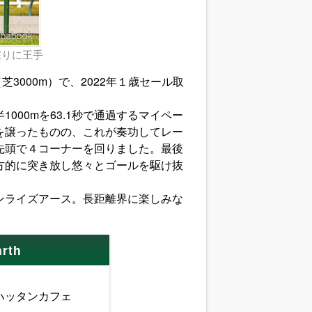
獲りに王手
芝3000m）で、2022年１歳セール取
000mを63.1秒で通過するマイペー
を譲ったものの、これが奏功してレー
先頭で４コーナーを回りました。最後
方的に突き放し悠々とゴールを駆け抜
ンライズアース。長距離界に楽しみな
rth
ハッタンカフェ