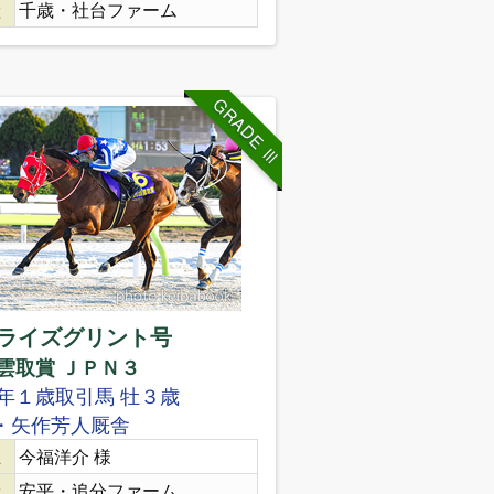
産
千歳・社台ファーム
GRADE Ⅲ
ライズグリント号
8 雲取賞 ＪＰＮ３
24年１歳取引馬 牡３歳
・矢作芳人厩舎
主
今福洋介 様
産
安平・追分ファーム