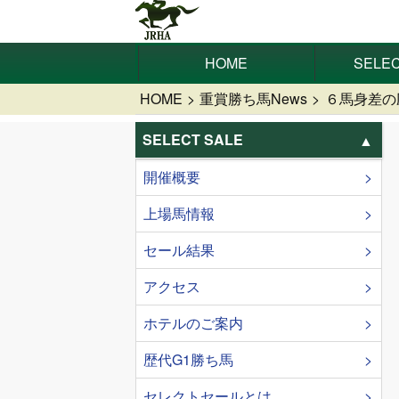
HOME
SELEC
HOME
重賞勝ち馬News
６馬身差の
SELECT SALE
開催概要
上場馬情報
セール結果
アクセス
ホテルのご案内
歴代G1勝ち馬
セレクトセールとは