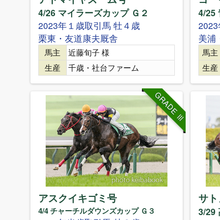
4/26 マイラーズカップ Ｇ２
4/2
2023年１歳取引馬 牡４歳
20
栗東・友道康夫厩舎
美浦
馬主
近藤旬子 様
馬主
生産
千歳・社台ファーム
生産
GRADE Ⅲ
アスクイキゴミ号
サト
4/4 チャーチルダウンズカップ Ｇ３
3/2