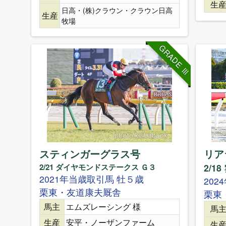
生
日高・(株)クラウン・クラウン日高
生産
牧場
GRADE Ⅲ
スティンガーグラス号
リア
2/21 ダイヤモンドステークス Ｇ３
2/1
2021年当歳取引馬 牡５歳
20
栗東・友道康夫厩舎
栗東
馬主
エムズレーシング 様
馬
生産
安平・ノーザンファーム
生