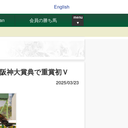
English
menu
pan
会員の勝ち馬
▼
阪神大賞典で重賞初Ｖ
2025/03/23