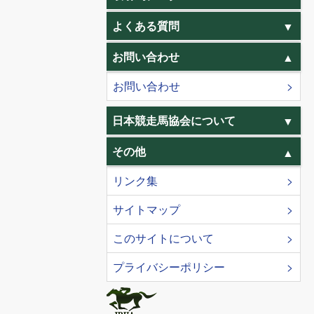
よくある質問
お問い合わせ
お問い合わせ
日本競走馬協会について
その他
リンク集
サイトマップ
このサイトについて
プライバシーポリシー