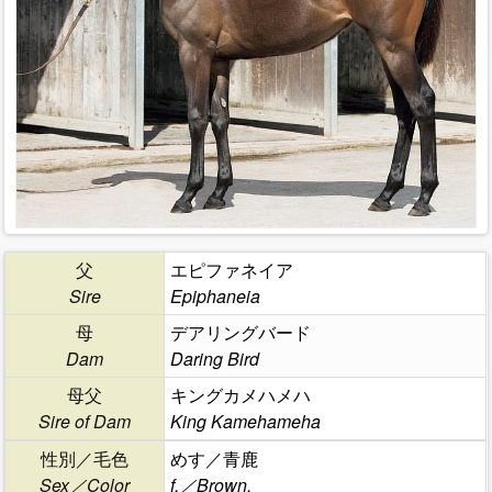
父
エピファネイア
Sire
Epiphaneia
母
デアリングバード
Dam
Daring Bird
母父
キングカメハメハ
Sire of Dam
King Kamehameha
性別／毛色
めす／青鹿
Sex／Color
f.／Brown.