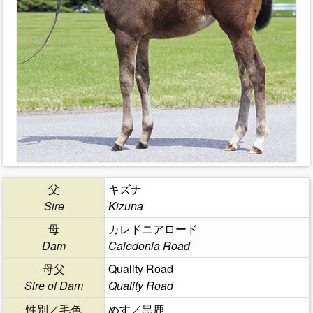
父
キズナ
Sire
Kizuna
母
カレドニアロード
Dam
Caledonia Road
母父
Quality Road
Sire of Dam
Quality Road
性別／毛色
めす／黒鹿