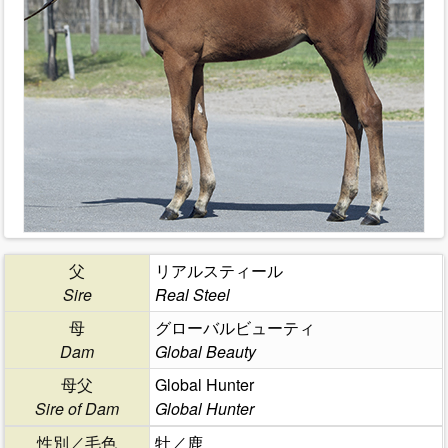
父
リアルスティール
Sire
Real Steel
母
グローバルビューティ
Dam
Global Beauty
母父
Global Hunter
Sire of Dam
Global Hunter
性別／毛色
牡／鹿