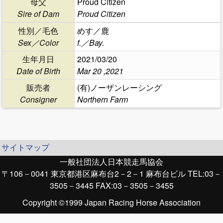
母父
Proud Citizen
Sire of Dam
Proud Citizen
性別／毛色
めす／鹿
Sex／Color
f.／Bay.
生年月日
2021/03/20
Date of Birth
Mar 20 ,2021
販売者
(有)ノーザンレーシング
Consigner
Northern Farm
サイトマップ
一般社団法人日本競走馬協会
〒106－0041 東京都港区麻布台2－2－1 麻布台ビル TEL:03－
3505－3445 FAX:03－3505－3455
Copyright ©1999 Japan Racing Horse Association