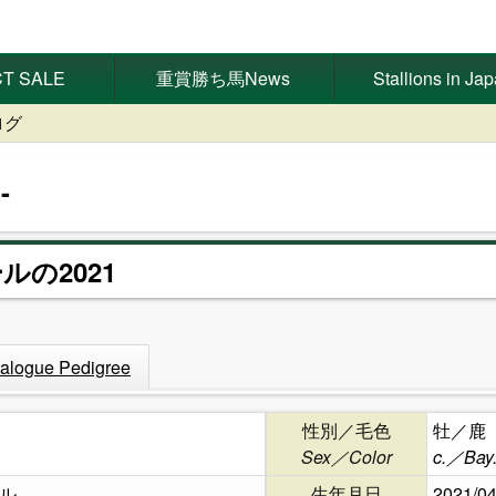
T SALE
重賞勝ち馬News
Stallions in Ja
ログ
ルの2021
alogue Pedigree
性別／毛色
牡／鹿
Sex／Color
c.／Bay
ル
生年月日
2021/04