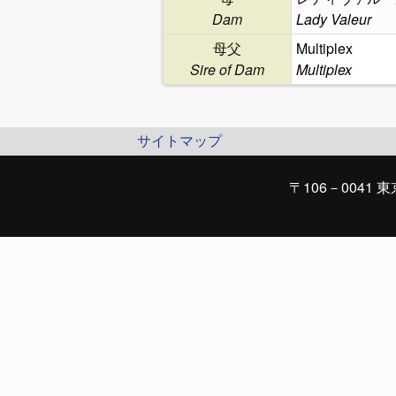
Dam
Lady Valeur
母父
Multiplex
Sire of Dam
Multiplex
サイトマップ
〒106－0041 東