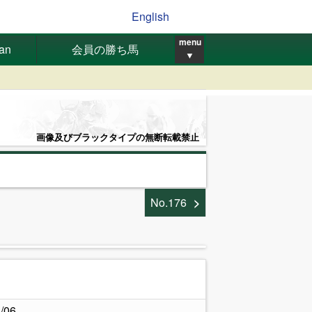
English
menu
pan
会員の勝ち馬
▼
画像及びブラックタイプの無断転載禁止
No.176
.
/06