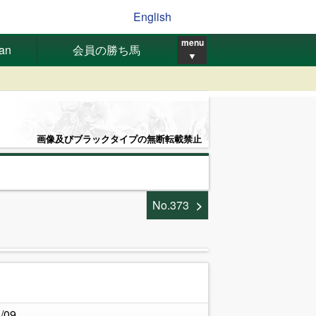
English
menu
pan
会員の勝ち馬
▼
画像及びブラックタイプの無断転載禁止
No.373
.
/09