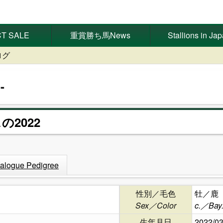
T SALE
重賞勝ち馬News
Stallions in Ja
ログ
の2022
alogue Pedigree
性別／毛色
牡／鹿
Sex／Color
c.／Bay
生年月日
2022/03