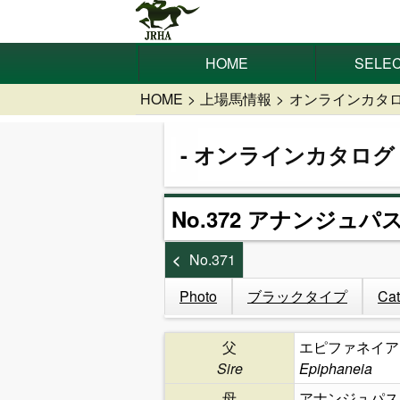
HOME
SELEC
HOME
上場馬情報
オンラインカタ
オンラインカタログ
No.372 アナンジュパス
No.371
Photo
ブラックタイプ
Cat
父
エピファネイア
Sire
Epiphaneia
母
アナンジュパス