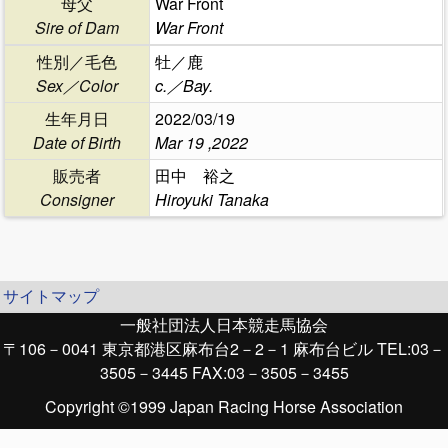
母父
War Front
Sire of Dam
War Front
性別／毛色
牡／鹿
Sex／Color
c.／Bay.
生年月日
2022/03/19
Date of Birth
Mar 19 ,2022
販売者
田中 裕之
Consigner
Hiroyuki Tanaka
サイトマップ
一般社団法人日本競走馬協会
〒106－0041 東京都港区麻布台2－2－1 麻布台ビル TEL:03－
3505－3445 FAX:03－3505－3455
Copyright ©1999 Japan Racing Horse Association