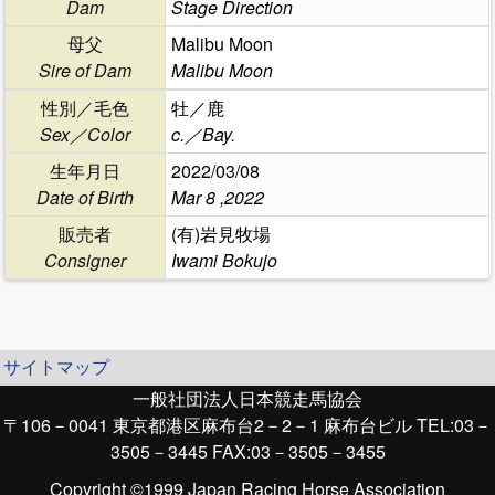
Dam
Stage Direction
母父
Malibu Moon
Sire of Dam
Malibu Moon
性別／毛色
牡／鹿
Sex／Color
c.／Bay.
生年月日
2022/03/08
Date of Birth
Mar 8 ,2022
販売者
(有)岩見牧場
Consigner
Iwami Bokujo
サイトマップ
一般社団法人日本競走馬協会
〒106－0041 東京都港区麻布台2－2－1 麻布台ビル TEL:03－
3505－3445 FAX:03－3505－3455
Copyright ©1999 Japan Racing Horse Association