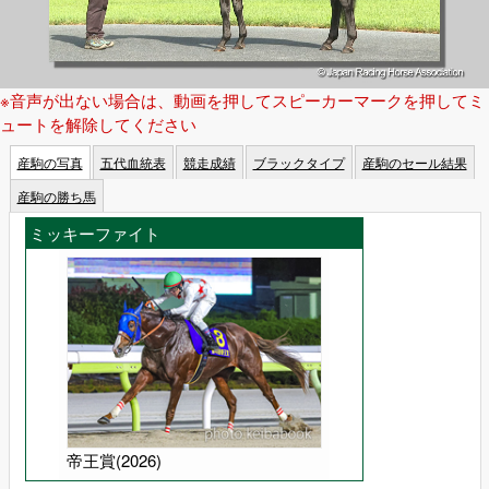
※音声が出ない場合は、動画を押してスピーカーマークを押してミ
ュートを解除してください
産駒の写真
五代血統表
競走成績
ブラックタイプ
産駒のセール結果
産駒の勝ち馬
ミッキーファイト
帝王賞(2026)