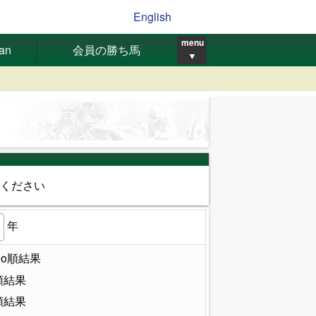
English
menu
pan
会員の勝ち馬
▼
ください
年
No順結果
順結果
順結果