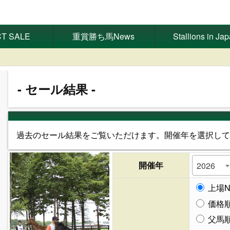
T SALE
重賞勝ち馬News
Stallions in Ja
セール結果
過去のセール結果をご覧いただけます。開催年を選択して
開催年
2026
上場
価格
父馬