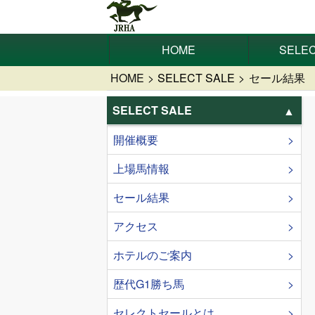
HOME
SELEC
HOME
SELECT SALE
セール結果
SELECT SALE
開催概要
上場馬情報
セール結果
アクセス
ホテルのご案内
歴代G1勝ち馬
セレクトセールとは