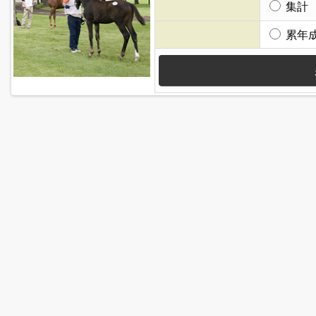
集計
累年