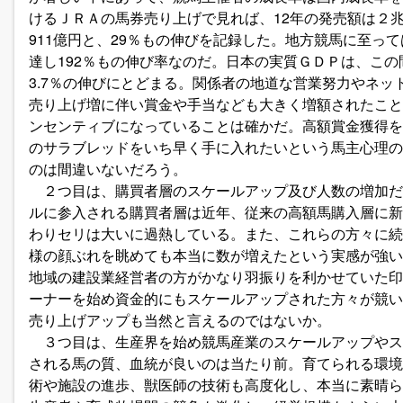
けるＪＲＡの馬券売り上げで見れば、12年の発売額は２兆3
911億円と、29％もの伸びを記録した。地方競馬に至っては
達し192％もの伸び率なのだ。日本の実質ＧＤＰは、この間
3.7％の伸びにとどまる。関係者の地道な営業努力やネ
売り上げ増に伴い賞金や手当なども大きく増額されたこと
ンセンティブになっていることは確かだ。高額賞金獲得を
のサラブレッドをいち早く手に入れたいという馬主心理の
のは間違いないだろう。
２つ目は、購買者層のスケールアップ及び人数の増加だ
ルに参入される購買者層は近年、従来の高額馬購入層に新
わりセリは大いに過熱している。また、これらの方々に続
様の顔ぶれを眺めても本当に数が増えたという実感が強い
地域の建設業経営者の方がかなり羽振りを利かせていた印
ーナーを始め資金的にもスケールアップされた方々が競い
売り上げアップも当然と言えるのではないか。
３つ目は、生産界を始め競馬産業のスケールアップやス
される馬の質、血統が良いのは当たり前。育てられる環境
術や施設の進歩、獣医師の技術も高度化し、本当に素晴ら