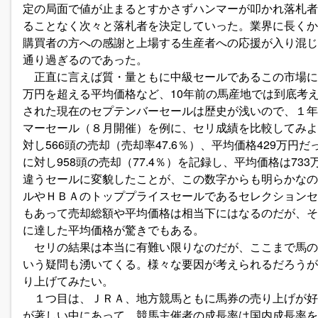
定の局面で値が止まるとすかさずハンマーが叩かれ落札者
ることなく次々と落札者を決定していった。業界に長くか
購買者の方への感謝と上場する生産者への応援が入り混じ
通り過ぎるのであった。
正直に言えば質・量ともに中級セールであるこの市場にお
万円を超える平均価格など、10年前の馬産地では到底考え
された現在のセプテンバーセールは歴史が浅いので、１年
マーセール（８月開催）を例に、セリ成績を比較してみよう。
対し566頭の売却（売却率47.6％）、平均価格429万円だ
に対し958頭の売却（77.4％）を記録し、平均価格は73
違うセールに変貌したことが、この数字からも明らかなの
ルやＨＢＡのトッププライスセールであるセレクションセ
もあって売却総額や平均価格は相当下にはなるのだが、そ
に達した平均価格が驚きでもある。
セリの結果は本当に有難い限りなのだが、ここまで馬の
いう疑問も湧いてくる。様々な要因が考えられるだろうが
り上げてみたい。
１つ目は、ＪＲＡ、地方競馬ともに馬券の売り上げが好
が著しい中にあって、競馬主催者の成長率は国内成長率を