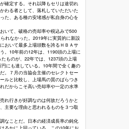
が確定する。それ以降もセリは途切れ
かわる者として、落札していただいた
った、ある種の安堵感が私自身の心を
いて、破格の売却率や税込みで500
られなかった。2019年に実質的に新設
において最多上場頭数を誇るＨＢＡサ
10年前の12年は、1190頭の上場に
ったものが、22年では、1237頭の上場
3万円にも達している。10年間で全く趣の
だ。７月の当協会主催のセレクトセー
ールと比較し、上場馬の質のばらつき
れだからこそ高い売却率や一定の水準
売れ行きが好調なのは何故だろうかと
、主要な理由と思われるものを３つ取
調なことだ。日本の経済成長率の鈍化
はるかに上回っている。この10年にお