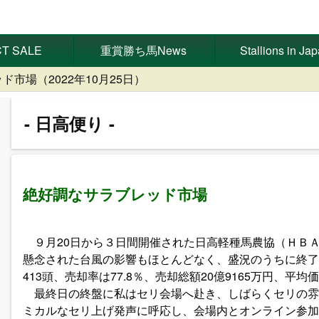
T SALE
重賞勝ち馬News
Stallions in Ja
市場（2022年10月25日）
日高便り
絶好調なサラブレッド市場
９月20日から３日間開催された日高軽種馬農協（ＨＢ
懸念された台風の影響もほとんどなく、盛況のうちに終了
413頭、売却率は77.8％、売却総額20億9165万円、平均
最終日の終盤に私はセリ会場へ赴き、しばらくセリの雰
ミカルなセリ上げ発声に呼応し、会場内とオンライン参加