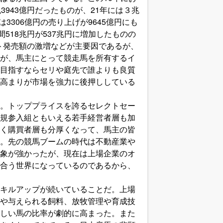
943億円だったものが、21年には３兆
3306億円の売り上げが9645億円にも
518兆円が537兆円に増加したものの
ット発売額の激増などが主要因であるが、
が、馬主にとって競走馬を所有するイ
目指すならセリや庭先で誰よりも良質
高まりが市場を強力に後押ししている
。トッププライスを誇るセレクトセー
規参入組ともいえる若手経営者層も加
く購買者層も分厚くなって、馬主の皆
。先の競馬ブームの時代は不動産業や
象が強かったが、現在は上場企業のオ
合う世界になっているのであるから、
キルアップが続いていることだ。上場
や与えられる飼料、放牧管理や育成技
しい馬の比率が劇的に高まった。また