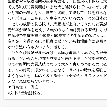
生産者や育成牧場間の競争も激化し、経営規模もさらに大
である凱旋門賞制覇はいまだ成し遂げられていないが、海
たり前の光景となり、世界と比較して決して引けを取らな
ったボリュームをもって生産されているのが、今の日本の
セリの成績で見る限り、馬産地が上向いてきたなと実感
売却率が65％を超え、３頭のうち２頭は売れる時代にな
在産地で中核を担う40歳～50歳前半の生産者の皆さんは
変さを十分過ぎるほど肌身に感じてから牧場経営に参画さ
かつ手堅い方も多いように感じる。
ひとたび状況が変われば、高額な趣味の世界である競走
れる。だからこそ現在を見据え将来を予測した牧場経営の
リでの好調な売買成績となって大きく実りつつあるのは確
る。今の好況に浮かれることなく、長い冬の時代を経験し
ような体力を、私の所属する会社（株式会社サラブレッド
えなければならないと思う。
▼日高便り・脚注
※文中の金額は税込。