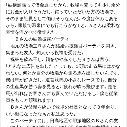
｢結構頑張って借金返したから､ 牧場を売っても少し余分
にお金が入りそうだし､ 買っていただいた方の牧場で､
そのまま社員として働けそうなんだ｡ 今度は休みもある
から､ 家族で温泉にでも行こうかな｣ と､ Ａさんは柔和な
表情を浮かべて微笑んだ｡
Ｂさんの結婚披露パーティ
地元の牧場主Ｂさんが結婚お披露目パーティを開き､
集まった友人､ 知人から祝福を受けた｡
祝杯を飲み干し､ 顔をやや赤くしたＢさんは言う｡
｢どんなに広告を出したとしても､ １頭の走る馬にはかな
わない｡ 何とか自分の牧場から走る馬を出したいんです｡
僕は馬が好きだし､ 道営競馬の小さなレースでも､ 自分
の生産馬が勝つ姿を見ると､ 疲れが吹っ飛びます｡ 走る
馬が出ればお客さんにも喜んでいただけるし､ 僕も従業
員ももっと頑張れます｣
Ｂさんが父親を継いで牧場の社長となって３年余り｡
いい顔になったなぁと私は思った｡
このパーティには､ 日高地区や胆振地区のＢさんの友