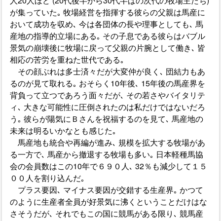
人20人ほど (20代後半から30代半ばの次代の牧場主たち)
が集っていた｡ 牧場経営を指揮する彼らの父親は馬産に
おいて成功を収め､ 今は各団体の長や理事としても､ 馬
産地の指導的立場にある｡ その子息である彼らはバブル
景気の崩壊後に牧場に戻って父親の片腕として働き､ 皆
相応の苦労を重ねた世代である｡
その顔ぶれは多士済々だが大変仲が良く､ 団結力もあ
るのが見て取れる｡ おそらく10年後､ 15年後の馬産界を
背負って立つであろう面々だが､ その若さやバイタリテ
ィ､ 大きな可能性に圧倒されたのは私だけではないだろ
う｡ 彼らが陽気にＢさんを祝福するのを見て､ 馬産地の
未来は明るいかなとも感じた｡
馬産地も統合や再編が進み､ 規模を拡大する牧場があ
る一方で､ 馬産から撤退する牧場も多い｡ 日本軽種馬協
会の会員数はこの10年で６９０人､ 32％も減少して１５
００人を割り込んだ｡
プラス要因､ マイナス要因が交錯する生産界｡ かつて
のように生産者全員が好景気に沸くということだけはな
さそうだが､ それでもこの国に競馬がある限り､ 競馬産