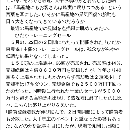
ている｡ それでも最近､ 大手牧場の方とお話しした際に
は､ ｢馬産地にもお客さんは確実に戻りつつある｣ という
言葉を耳にした｡ ひそかに馬産地の景気回復の胎動も
日々大きくなってきているのだろうか｡
最近の馬産地での見聞を点描風に眺めてみたい｡
ひだかトレーニングセール
５月21､ 22日の２日間にわたって開催された ｢ひだか
東農協｣ 主催のトレーニングセールは､ 残念ながらやや
低調な結果となってしまった｡
１５０頭の上場馬中､ 66頭が売却され､ 売却率は44％､
売却総額は４億８６００万円を記録したが､ 昨年より40
頭多く上場されたにもかかわらず売却数は２頭減少して
売却率は17％ダウン､ 売却金額でも２５００万円下回っ
たのだった｡ 同時期に行われた千葉のセールが５０００
万円を超える高額馬も出現して盛況裡に終了したのに比
べ､ こちらは盛り上がりを欠いた｡
｢購買登録者数が伸び悩んで､ ２日間開催によって購買者
も分散した｡ 大手馬主のイベントと重なった影響もあっ
た｣ などの分析記事も目にしたが､ 現場で見聞した際に