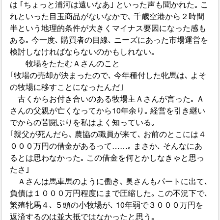
は ｢ちょっと浦河は遠いなあ｣ といった声も聞かれた｡ こ
れといった目玉商品がないなかで､ 千歳空港から２時間
半という地理的条件が大きくマイナス要因になった感も
ある｡ 今一度､ 購買者の目線､ ニーズにあった市場運営を
検討しなければならないのかもしれない｡
牧場をたたむＡさんのこと
｢牧場の売却が決まったので､ 今年種付した牝馬は､ よそ
の牧場に移すことになったんだ｣
古くからお付き合いのある牧場主Ａさんが言った｡ Ａ
さんの父親が亡くなってから10年余り｡ 経営を引き継い
でからの苦闘ぶりを私はよく知っている｡
｢親父が死んだら､ 農協の職員が来て､ お前のとこには４
０００万円の借金があるって……｡ まさか､ そんなにあ
るとは思わなかった｡ この借金を何とかしなきゃと思っ
たさ｣
Ａさんは馬車馬のように働き､ 奥さんもパートに出て､
負債は１０００万円程度にまで圧縮した｡ この不況下で､
繁殖牝馬４､ ５頭の小牧場が､ 10年弱で３０００万円を
返済するのは並大抵ではなかったと思う｡