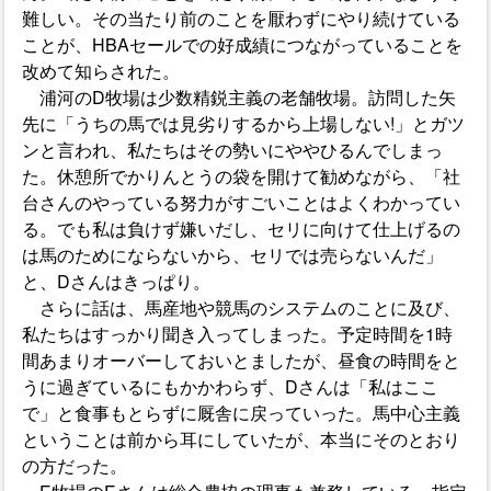
難しい。その当たり前のことを厭わずにやり続けている
ことが、HBAセールでの好成績につながっていることを
改めて知らされた。
浦河のD牧場は少数精鋭主義の老舗牧場。訪問した矢
先に「うちの馬では見劣りするから上場しない!」とガツ
ンと言われ、私たちはその勢いにややひるんでしまっ
た。休憩所でかりんとうの袋を開けて勧めながら、「社
台さんのやっている努力がすごいことはよくわかってい
る。でも私は負けず嫌いだし、セリに向けて仕上げるの
は馬のためにならないから、セリでは売らないんだ」
と、Dさんはきっぱり。
さらに話は、馬産地や競馬のシステムのことに及び、
私たちはすっかり聞き入ってしまった。予定時間を1時
間あまりオーバーしておいとましたが、昼食の時間をと
うに過ぎているにもかかわらず、Dさんは「私はここ
で」と食事もとらずに厩舎に戻っていった。馬中心主義
ということは前から耳にしていたが、本当にそのとおり
の方だった。