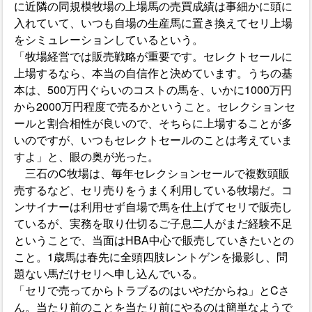
に近隣の同規模牧場の上場馬の売買成績は事細かに頭に
入れていて、いつも自場の生産馬に置き換えてセリ上場
をシミュレーションしているという。
「牧場経営では販売戦略が重要です。セレクトセールに
上場するなら、本当の自信作と決めています。うちの基
本は、500万円ぐらいのコストの馬を、いかに1000万円
から2000万円程度で売るかということ。セレクションセ
ールと割合相性が良いので、そちらに上場することが多
いのですが、いつもセレクトセールのことは考えていま
すよ」と、眼の奥が光った。
三石のC牧場は、毎年セレクションセールで複数頭販
売するなど、セリ売りをうまく利用している牧場だ。コ
ンサイナーは利用せず自場で馬を仕上げてセリで販売し
ているが、実務を取り仕切るご子息二人がまだ経験不足
ということで、当面はHBA中心で販売していきたいとの
こと。1歳馬は春先に全頭四肢レントゲンを撮影し、問
題ない馬だけセリへ申し込んでいる。
「セリで売ってからトラブるのはいやだからね」とCさ
ん。当たり前のことを当たり前にやるのは簡単なようで