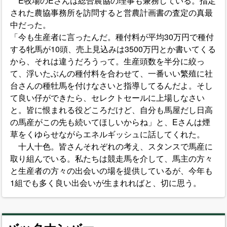
E牧場のEさんは総合農協の理事も兼務している。指定
された農協事務所を訪問すると営農計画書の査定の真最
中だった。
「今も生産者に言ったんだ。種付料が平均30万円で種付
する牝馬が10頭、売上見込みは3500万円とか書いてくる
から、それは違うだろうって。生産頭数を半分に絞っ
て、浮いたぶんの種付料を合わせて、一番いい繁殖に社
台さんの種牡馬を付けなさいと指導してるんだよ。そし
て良い仔ができたら、セレクトセールに上場しなさい
と。皆に恨まれる役どころだけど、自分も馬屋だし日高
の馬産がこの先も続いてほしいからね」と、Eさんは煙
草をくゆらせながらエネルギッシュに話してくれた。
十人十色。皆さんそれぞれの考え、スタンスで馬産に
取り組んでいる。私たちは競走馬を介して、馬主の方々
と生産者の方々の出会いの場を提供しているが、今年も
1組でも多く良い出会いが生まれればと、切に思う。