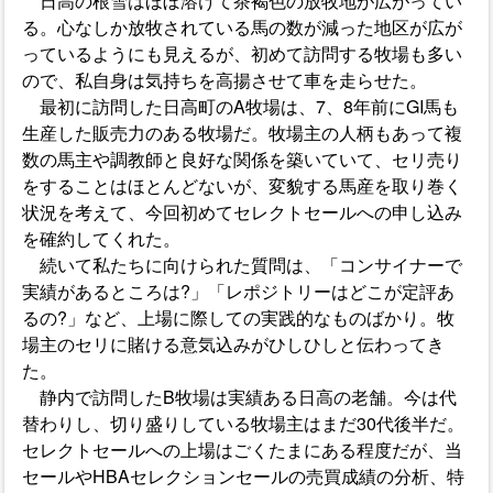
日高の根雪はほぼ溶けて茶褐色の放牧地が広がってい
る。心なしか放牧されている馬の数が減った地区が広が
っているようにも見えるが、初めて訪問する牧場も多い
ので、私自身は気持ちを高揚させて車を走らせた。
最初に訪問した日高町のA牧場は、7、8年前にGI馬も
生産した販売力のある牧場だ。牧場主の人柄もあって複
数の馬主や調教師と良好な関係を築いていて、セリ売り
をすることはほとんどないが、変貌する馬産を取り巻く
状況を考えて、今回初めてセレクトセールへの申し込み
を確約してくれた。
続いて私たちに向けられた質問は、「コンサイナーで
実績があるところは?」「レポジトリーはどこが定評あ
るの?」など、上場に際しての実践的なものばかり。牧
場主のセリに賭ける意気込みがひしひしと伝わってき
た。
静内で訪問したB牧場は実績ある日高の老舗。今は代
替わりし、切り盛りしている牧場主はまだ30代後半だ。
セレクトセールへの上場はごくたまにある程度だが、当
セールやHBAセレクションセールの売買成績の分析、特