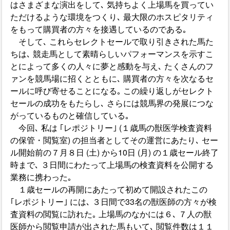
はさまざまな演出をして､ 気持ちよく上場馬を買ってい
ただけるような環境をつくり､ 最大限のホスピタリティ
をもって購買者の方々を接遇しているのである｡
そして､ これらセレクトセールで取り引きされた馬た
ちは､ 競走馬として素晴らしいパフォーマンスを示すこ
とによって多くの人々に夢と感動を与え､ たくさんのフ
ァンを競馬場に招くとともに､ 購買者の方々を次なるセ
ールに呼び寄せることになる｡ この繰り返しがセレクト
セールの成功をもたらし､ さらには競馬界の発展につな
がっているものと確信している｡
今回､ 私は ｢レポジトリー｣ (１歳馬の獣医学検査資料
の保管・閲覧室) の担当者としてその運営にあたり､ セー
ル開始前の７月８日 (土) から10日 (月) の１歳セール終了
時まで､ ３日間にわたって上場馬の検査資料を公開する
業務に携わった｡
１歳セールの再開にあたって初めて開設されたこの
｢レポジトリー｣ には､ ３日間で33名の獣医師の方々が検
査資料の閲覧に訪れた｡ 上場馬のなかには６､ ７人の獣
医師から閲覧申請が出された馬もいて､ 閲覧件数は１１