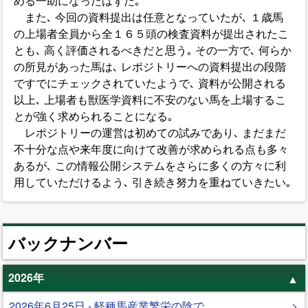
める一助になったはずだ｡
また､ 今回の資料提出は任意となっていたが､ １歳馬
の上場者全員から全１６５頭の検査資料が提出されたこ
とも､ 高く評価されるべきだと思う｡ その一方で､ 何らか
の所見があった馬は､ レポジトリーへの資料提出の段階
ですでにチェックされていたようで､ 資料が公開される
以上､ 上場者も獣医学資料に不安のない馬を上場するこ
とが強く求められることになる｡
レポジトリーの運営は初めての試みであり､ まだまだ
不十分な点や来年度に向けて改善が求められる点も多々
あるが､ この情報公開システムをさらに多くの方々に利
用していただけるよう､ 引き続き努力を重ねていきたい｡
バックナンバー
2026年
2026年6月25日 - 軽種馬産業繁栄の陰で