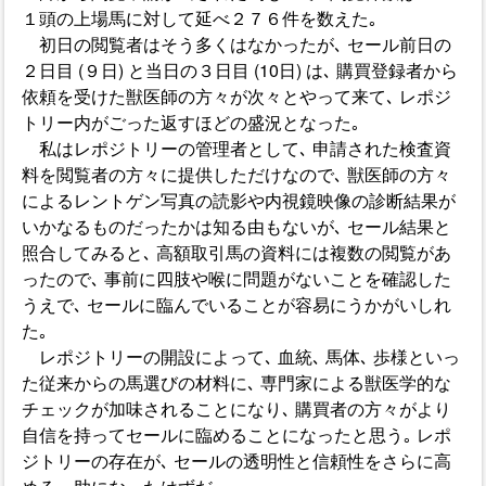
１頭の上場馬に対して延べ２７６件を数えた｡
初日の閲覧者はそう多くはなかったが､ セール前日の
２日目 (９日) と当日の３日目 (10日) は､ 購買登録者から
依頼を受けた獣医師の方々が次々とやって来て､ レポジ
トリー内がごった返すほどの盛況となった｡
私はレポジトリーの管理者として､ 申請された検査資
料を閲覧者の方々に提供しただけなので､ 獣医師の方々
によるレントゲン写真の読影や内視鏡映像の診断結果が
いかなるものだったかは知る由もないが､ セール結果と
照合してみると､ 高額取引馬の資料には複数の閲覧があ
ったので､ 事前に四肢や喉に問題がないことを確認した
うえで､ セールに臨んでいることが容易にうかがいしれ
た｡
レポジトリーの開設によって､ 血統､ 馬体､ 歩様といっ
た従来からの馬選びの材料に､ 専門家による獣医学的な
チェックが加味されることになり､ 購買者の方々がより
自信を持ってセールに臨めることになったと思う｡ レポ
ジトリーの存在が､ セールの透明性と信頼性をさらに高