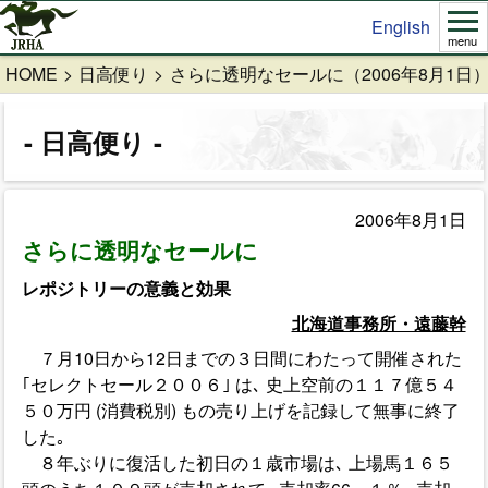
English
menu
HOME
日高便り
さらに透明なセールに（2006年8月1日
日高便り
2006年8月1日
さらに透明なセールに
レポジトリーの意義と効果
北海道事務所・遠藤幹
７月10日から12日までの３日間にわたって開催された
｢セレクトセール２００６｣ は､ 史上空前の１１７億５４
５０万円 (消費税別) もの売り上げを記録して無事に終了
した｡
８年ぶりに復活した初日の１歳市場は､ 上場馬１６５