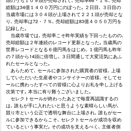
頭のうち１０９頭が売却されて､ 売却率66・１％､ 売却
総額は34億１４００万円にのぼった｡ ２日目､ ３日目の
当歳市場には３０４頭が上場されて２２１頭が売却とな
り､ 売却率は72・７％､ 売却総額は83億４０５０万円を
記録した｡
当歳市場では､ 売却率こそ昨年実績を下回ったものの､
売却総額は２年連続のレコード更新となった｡ 当歳馬の
世界レコードとなる６億円馬をはじめ､ １億円馬も昨年
の７頭から14頭に倍増し､ ３日間通して大変活気にあふ
れたセールとなった｡
あらためて､ セールに参加された購買者の皆様､ 上場
していただいた生産者やコンサイナーの皆様､ そしてセ
ールに携わったすべての皆様に心よりお礼を申し上げる
次第です｡ 本当に有り難うございました｡
セレクトセールが終わったあとで毎度再認識するの
は､ 誰もが手に入れたいと思うような素晴らしい馬が､
競り市という公正で透明な舞台に上場され､ 誰もがセー
ルに参加できるからこそ､ セレクトセールが成功を収め
ているという事実だ｡ その成功を支えるべく､ 主催者側