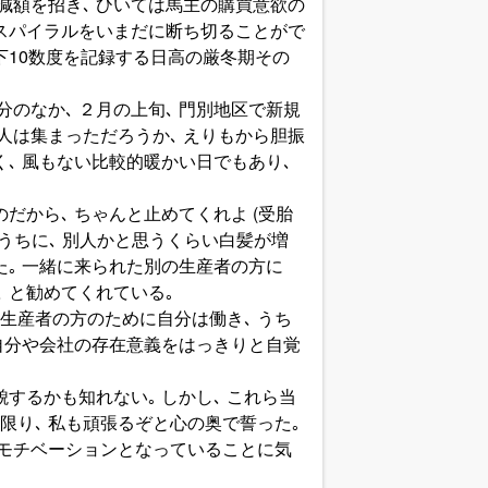
減額を招き､ ひいては馬主の購買意欲の
のスパイラルをいまだに断ち切ることがで
下10数度を記録する日高の厳冬期その
のなか､ ２月の上旬､ 門別地区で新規
人は集まっただろうか､ えりもから胆振
く､ 風もない比較的暖かい日でもあり､
だから､ ちゃんと止めてくれよ (受胎
いうちに､ 別人かと思うくらい白髪が増
た｡ 一緒に来られた別の生産者の方に
 と勧めてくれている｡
｢生産者の方のために自分は働き､ うち
 自分や会社の存在意義をはっきりと自覚
するかも知れない｡ しかし､ これら当
り､ 私も頑張るぞと心の奥で誓った｡
のモチベーションとなっていることに気