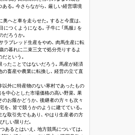
ある｡ 今さらながら､ 厳しい経営環境
らに奥へと車を走らせた｡ すると今度は､
つくようになる｡ 子牛に ｢馬服｣ を
のだろうか｡
サラブレッド生産をやめ､ 肉馬生産に転
１歳の暮れに二束三文で処分売りするよ
のだという｡
限ったことではないだろう｡ 馬産が経済
他の畜産や農業に転換し､ 経営の立て直
米作以外に特産物のない寒村であったもの
培を中心とした市場価格の高い野菜､ 果
そのお蔭かどうか､ 後継者の方々も次々
宅を､ 皆で競うかのように建てている｡
主な取引先でもあり､ やはり生産者の方
びしい限りだ｡
あるとはいえ､ 地方競馬については､