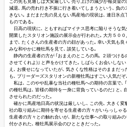
この先も見通しは大変厳しい｡ 売り上げの減少が報奨金の
減退､ 馬の売れ行き不振に行き着いてしまうという､ 負
きない｡ まだまだ先の見えない馬産地の現状は､ 連日氷点
ものである｡
日高の現状に､ ともすればマイナス思考に陥りそうな気分
開業したスタリオン施設の展示会が行われた｡ 大方５００
まで､ たくさんの生産者の方の顔があった｡ 幸い天気も良
みな和やかに種牡馬を見て､ 談笑している｡
静内の生産者の方が ｢おまえのところの馬､ ２頭つけるの
させてくれよ)｣ と声をかけてきた｡ しばらくお会いしな
え､ お痩せになっていたが､ 気さくな性格はそのままだっ
も､ ブリーダーズスタリオンの新種牡馬はすごい人気だぞ､
私は､ このやや乱暴な当社の種牡馬への期待の言葉で､ 
の種牡馬は､ 皆様の期待を一身に背負っているのだ｣ と､
させられたのだった｡
確かに馬産地日高の状況は厳しいし､ この先､ 大きく変貌
社の取り組みに期待を寄せる生産者の方々がいらっしゃる限
生産者の方々との触れ合いが､ 新たな仕事への取り組み
付かされた､ 種牡馬展示会のひとときだった｡