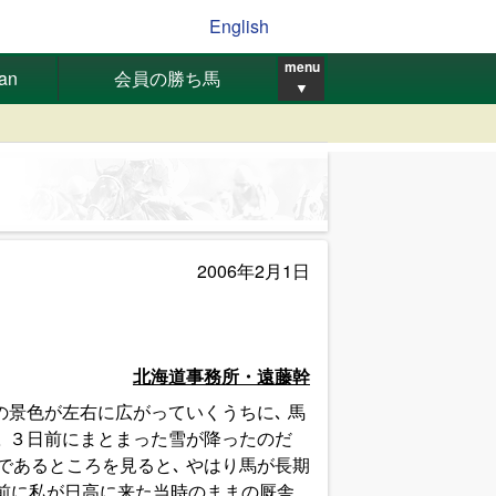
English
menu
pan
会員の勝ち馬
▼
2006年2月1日
北海道事務所・遠藤幹
の景色が左右に広がっていくうちに､ 馬
､ ３日前にまとまった雪が降ったのだ
であるところを見ると､ やはり馬が長期
年前に私が日高に来た当時のままの厩舎