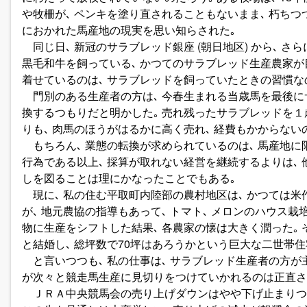
や牧柵が､ ペンキを塗り直されることもないまま､ 朽ちつつ
におかれた馬産地の現実を思い知らされた｡
同じ日､ 新冠のサラブレッド銀座 (朝日地区) から､ さ
黒毛和牛を飼っている､ かつてのサラブレッド生産農家が目に
着せているのは､ サラブレッドを飼っていたときの習慣な
門別のある生産者の方は､ 今春生まれる当歳馬を最後に
換するつもりだと明かした｡ 売れ残ったサラブレッドを
りも､ 肉馬のほうがはるかに高く売れ､ 経費もかからない
もちろん､ 業態の転換が求められているのは､ 馬産地に
行為である以上､ 採算が取れない経営を継続するよりは､ 
しを図ることは理にかなったことでもある｡
現に､ 私の住む平取町内陸部の農村地区は､ かつては
が､ 地元農協の指導もあって､ トマト､ メロンのハウス栽
物に生産をシフトした結果､ 各農家の懐は大きく潤った｡ 
と結婚し､ 総坪数で70坪はあろうかという巨大な二世帯住
と言いつつも､ 私の仕事は､ サラブレッド生産者の方が
が次々と競走馬生産に見切りをつけていかれるのは正直さ
ＪＲＡ中央競馬会の売り上げダウンはやや下げ止まりつつ