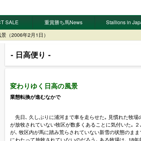
T SALE
重賞勝ち馬News
Stallions in Ja
（2006年2月1日）
日高便り
変わりゆく日高の風景
業態転換が進むなかで
先日､ 久しぶりに浦河まで車を走らせた｡ 見慣れた牧場
が放牧されていない牧区が数多くあることに気付いた｡ ２
が､ 牧区内が馬に踏み荒らされていない新雪の状態のまま
にわたって放牧されていないのだろう｡ ある牧場は､ 18