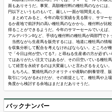
面もありそうだ。事実、高額種付料の種牡馬のなかには、
円以下というものもいて、厳しい一面が垣間見える。
まとめてみると、今年の取引実績を見る限り、サマーセ
るか産地で前評判の高い種牡馬のなかから、種付料が比較
得ることができるようだ。今年のサマーセールでいえば、
アルデバランIIなど、手頃な種付料の種牡馬が両部門でト
当然ながら生産馬を販売するには、地道に種牡馬の情報
を収集分析して配合を考えなければならない。ところが種
で「今日は何が空いてる?」と尋ねる生産者の方が必ずい
てはありがたい注文ではあるが、その日空いている種牡馬
して経営を永続するのは大変厳しいと言わざるをえない。
もちろん、繁殖牝馬のクオリティや産駒の飼養管理、販
取引につながるわけだが、その前提として、種牡馬や上場
角度から検討する余地はまだまだありそうだ。
バックナンバー