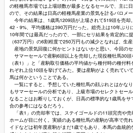
の軽種馬市場では上場頭数が最多となるセールで、主に日
ので、その結果は日高の軽種馬産業の景気を計るバロメー
今年の結果は、1歳馬1209頭が上場されて519頭を売却。
42・9%、平均価格は390万円だった。総売上は10年ぶ
10年間では最高だったので、一部にセリ結果を肯定的に捉
（637万円）の6割程度で250万円もの減少となれば、
産地の景気回復に何かヒントはないかと思い、今回のセ
サマーセールで産駒6頭以上を売却した現役種牡馬30頭
（表1）」と「産駒取引価格の平均値から種付時の種付料
れぞれ上位10頭を挙げてみた。要は産駒がよく売れてい
馬は何かということである。
一覧にすると、予想していた種牡馬の顔ぶれとはかなり
もサマーセールの分析であり、上級市場のセレクトセール
なることはお断りしておくが、日高の標準的な1歳馬をサ
合の参考にはなるだろう。
「表1」の売却率では、ステイゴールドの11頭完売や売
ホームが目に付く。実績のある種牡馬の産駒が高率で売れ
イドなどは初年度産駒がまだ1歳でもあり、本馬の血統的