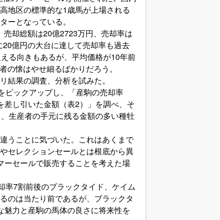
高地区の標準的な1歳馬が上場される
ターとなっている。
売却総額は20億2723万円、売却率は
りに20億円の大台に達して売却率も過去
える向きもあるが、平均価格が10年前
生産者の懐はやせ細るばかりだろう。
リ結果の調査、分析を試みた。
をピックアップし、「産駒の売却率
を差し引いた金額（表2）」を調べ、そ
て、生産者の手元に残る金額の多い種牡
違うことに気づいた。これはあくまで
やセレクションセールとは根底から異
マーセールで販売することを考えた場
却率7割前後のブラックタイド、ケイム
るのは当たり前であるが、ブラックタ
な魅力と産駒の馬体の良さに将来性を