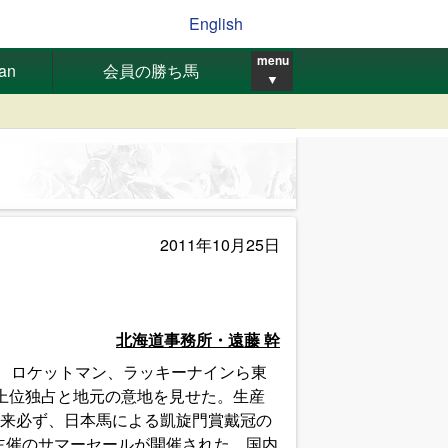
English
menu
pan
会員の勝ち馬
▼
2011年10月25日
北海道事務所・遠藤 幹
、ロケットマン、ラッキーナインら東
上位独占と地元の意地を見せた。生産
来必ず、日本馬による凱旋門賞戴冠の
A主催のサマーセールが開催された。国内