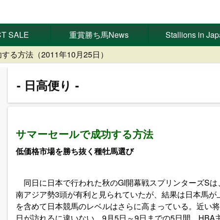
T SALE
重賞勝ち馬News
Stallions in Ja
る方法（2011年10月25日）
日高便り
サマーセールで成功する方法
低価格市場を勝ち抜く種牡馬選び
同日に日本で行われた秋のGI開幕戦スプリンターズSは
南アジア勢3頭が有利と見られていたが、結果は日本馬が
を含めて日本競馬のレベルはさらに高まっている。近い将
日が訪れるに違いない。9月5日～9日までの5日間、HB