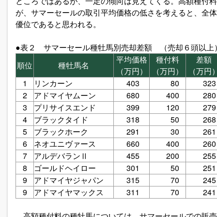
ところではあるが、一定の傾向は見えてくる。高額種付料
が、サマーセールの取引平均価格の低さを考えると、全体
優位であると思われる。
●表２ サマーセール種牡馬別売却差額 （売却６頭以上
平均価格
種付料
差額
順位
種牡馬名
（万円）
（万円）
（万円
1
リンカーン
403
80
323
2
アドマイヤムーン
680
400
280
3
プリサイスエンド
399
120
279
4
ブラックタイド
318
50
268
5
ブラックホーク
291
30
261
6
ネオユニヴァース
660
400
260
7
アルデバランⅡ
455
200
255
8
ゴールドヘイロー
301
50
251
9
アドマイヤジャパン
315
70
245
9
アドマイヤマックス
311
70
241
高額種付料の種牡馬については、サマーセールでの販売