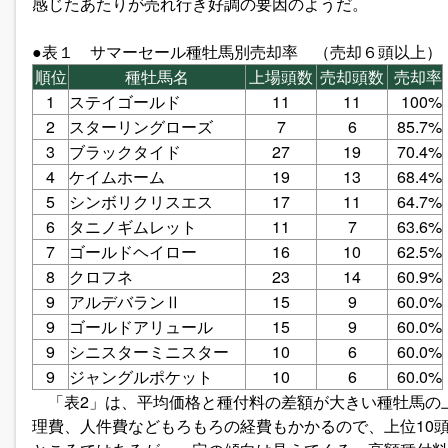
感じたあたりが売れ行き好調の要因のようだ。
●表１ サマーセール種牡馬別売却率 （売却６頭以上）
順位
種牡馬名
上場頭数
売却頭数
売却率
1
ステイゴールド
11
11
100%
2
スターリングローズ
7
6
85.7%
3
ブラックタイド
27
19
70.4%
4
ケイムホーム
19
13
68.4%
5
シンボリクリスエス
17
11
64.7%
6
タニノギムレット
11
7
63.6%
7
ゴールドヘイロー
16
10
62.5%
8
クロフネ
23
14
60.9%
9
アルデバランⅡ
15
9
60.0%
9
ゴールドアリュール
15
9
60.0%
9
シニスターミニスター
10
6
60.0%
9
ジャングルポケット
10
6
60.0%
「表2」は、平均価格と種付料の差額が大きい種牡馬の上
理費、人件費などもろもろの経費もかかるので、上位10