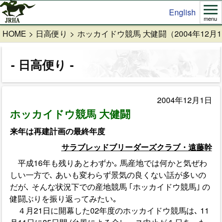
English
menu
HOME
日高便り
ホッカイドウ競馬 大健闘（2004年12月
日高便り
2004年12月1日
ホッカイドウ競馬 大健闘
来年は再建計画の最終年度
サラブレッドブリーダーズクラブ・遠藤幹
平成16年も残りあとわずか｡ 馬産地では何かと気ぜわ
しい一方で､ あいも変わらず景気の良くない話が多いの
だが､ そんな状況下での産地競馬 ｢ホッカイドウ競馬｣ の
健闘ぶりを振り返ってみたい｡
４月21日に開幕した02年度のホッカイドウ競馬は､ 11