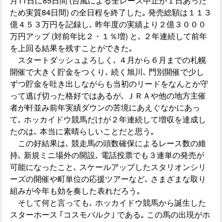
月11日に85日間 (台風による全レース中止が１日あった
ため実質84日間) の全日程を終了した｡ 発売総額は１１３
億４５３万円を記録し､ 昨年度の実績より２億３０００
万円アップ (対前年比２・１％増) と､ ２年連続して前年
を上回る結果を残すことができた｡
スタートダッシュよろしく､ ４月から６月までの札幌
開催で大きく貯金をつくり､ 続く旭川､ 門別開催で少し
ずつ貯金を吐き出しながらも当初のリードをなんとか守
って逃げ切った格好ではあるが､ ＪＲＡや他の地方主催
者が軒並み前年実績ダウンの苦境にあえぐなかにあっ
て､ ホッカイドウ競馬だけが２年連続して増収を達成し
たのは､ 本当に素晴らしいことだと思う｡
この好結果は､ 競走馬の頭数確保によるレース数の維
持､ 新規ミニ場外の開設､ 電話投票でも３連単の発売が
可能になったこと､ スケールアップしたスタリオンシリ
ーズの開催や町単位の応援ツアーなど､ さまざまな取り
組みが今年も効を奏した表れだろう｡
そして何と言っても､ ホッカイドウ競馬から誕生した
スターホース ｢コスモバルク｣ である｡ この馬の出現がホ