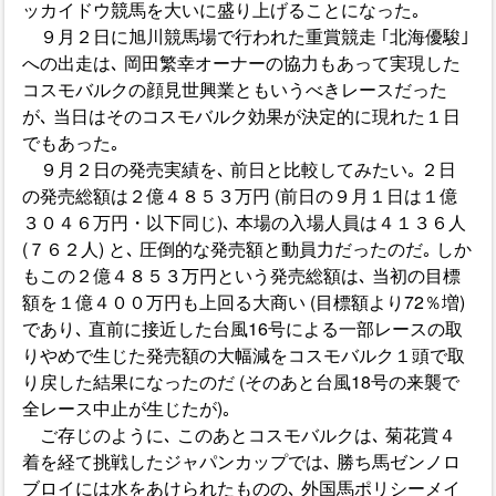
ッカイドウ競馬を大いに盛り上げることになった｡
９月２日に旭川競馬場で行われた重賞競走 ｢北海優駿｣
への出走は､ 岡田繁幸オーナーの協力もあって実現した
コスモバルクの顔見世興業ともいうべきレースだった
が､ 当日はそのコスモバルク効果が決定的に現れた１日
でもあった｡
９月２日の発売実績を､ 前日と比較してみたい｡ ２日
の発売総額は２億４８５３万円 (前日の９月１日は１億
３０４６万円・以下同じ)､ 本場の入場人員は４１３６人
(７６２人) と､ 圧倒的な発売額と動員力だったのだ｡ しか
もこの２億４８５３万円という発売総額は､ 当初の目標
額を１億４００万円も上回る大商い (目標額より72％増)
であり､ 直前に接近した台風16号による一部レースの取
りやめで生じた発売額の大幅減をコスモバルク１頭で取
り戻した結果になったのだ (そのあと台風18号の来襲で
全レース中止が生じたが)｡
ご存じのように､ このあとコスモバルクは､ 菊花賞４
着を経て挑戦したジャパンカップでは､ 勝ち馬ゼンノロ
ブロイには水をあけられたものの､ 外国馬ポリシーメイ