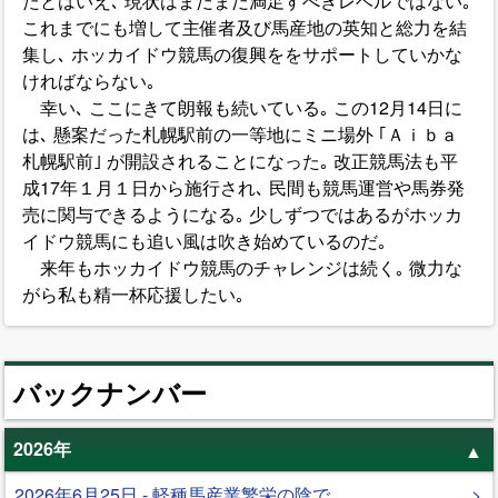
たとはいえ､ 現状はまだまだ満足すべきレベルではない｡
これまでにも増して主催者及び馬産地の英知と総力を結
集し､ ホッカイドウ競馬の復興ををサポートしていかな
ければならない｡
幸い､ ここにきて朗報も続いている｡ この12月14日に
は､ 懸案だった札幌駅前の一等地にミニ場外 ｢Ａｉｂａ
札幌駅前｣ が開設されることになった｡ 改正競馬法も平
成17年１月１日から施行され､ 民間も競馬運営や馬券発
売に関与できるようになる｡ 少しずつではあるがホッカ
イドウ競馬にも追い風は吹き始めているのだ｡
来年もホッカイドウ競馬のチャレンジは続く｡ 微力な
がら私も精一杯応援したい｡
バックナンバー
2026年
2026年6月25日 - 軽種馬産業繁栄の陰で