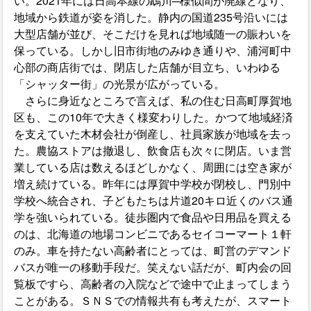
い。2021年には日高本線の鵡川─様似間が廃線となり、
地域から鉄道が姿を消した。静内の国道235号沿いには
大型店舗が並び、そこだけを見れば地域随一の賑わいを
保っている。しかし旧市街地のみゆき通りや、浦河町中
心部の商店街では、閉店した店舗が目立ち、いわゆる
「シャッター街」の光景が広がっている。
さらに身近なところで言えば、私の住む日高町厚賀地
区も、この10年で大きく様変わりした。かつて地域経済
を支えていた木材会社が倒産し、社員家族が地域を去っ
た。農協ストアは撤退し、飲食店も次々に閉店。いま営
業している店は数えるほどしかなく、周囲には空き家が
増え続けている。昨年には厚賀中学校が閉校し、門別中
学校へ統合され、子どもたちは片道20キロ近くのバス通
学を強いられている。徒歩圏内で食品や日用品を買える
のは、北海道の地場コンビニであるセイコーマート１軒
のみ。車を持たない高齢者にとっては、町営のデマンド
バスが唯一の移動手段だ。笑えない話だが、町内会の回
覧板ですら、高齢者の入院などで途中で止まってしまう
ことがある。ＳＮＳでの情報共有も考えたが、スマート