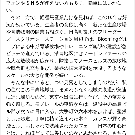
フォンやＳＮＳが使えない方も多く、簡単にはいかな
い。
その一方で、軽種馬産業だけを見れば、この10年は好
況が続いている。生産者の意欲は高く、新たな生産牧場
や育成牧場の開業も相次ぐ。日高町富川のブリーダー
ズ・スタリオン・ステーション周辺では、Bloomingグル
ープによる中期育成牧場やトレーニング施設の建設が急
ピッチで進んでいる。清畠地区にはノーザンファームの
広大な放牧地が広がり、隣接してノースヒルズの放牧地
や厩舎群も立ち並び、業界の拡大基調を示唆するような
スケールの大きな開発が続いている。
そんな中にいると、つい見落としてしまうのだが、私
の住むこの日高地域は、まぎれもなく地域の衰退が急速
に進む場所なのだ。東京へ出張に行くたび、その落差を
強く感じる。モノレールの車窓からは、建設中の高層ビ
ル群が次々に目に入る。大手町や六本木を歩けば、整然
とした歩道、丁寧に植え込まれた木々、ガラスが輝く高
層ビル、おしゃれで洗練されたカフェ……日本の中心部
とは、これほどまでに美しいのかと思わされる。もちろ