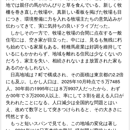
地では親仔の馬がのんびりと草を食んでいる。新しく牧
柵を巻き直した牧場や、真新しい看板を掲げた牧場も目
につき、環境整備に力を入れる牧場主たちの意気込みが
伝わってきて、実に気持ちの良いドライブだった。
しかしその一方で、牧場と牧場の合間に点在する一般
住宅には、空き家が目立った。中には、見るも無残に朽
ち始めている家屋もある。軽種馬産業は好調を維持して
いるにもかかわらず、地域を離れる住民は少なくないの
だろう。家主を失い、相続されないまま放置された家も
あるのかもしれない。
日高地域は７町で構成され、その面積は東京都の2.2倍
にも及ぶ。しかし人口は、2025年10月時点で５万7485
人。30年前の1995年には８万9937人だったから、わず
か30年で３万2000人以上、率にして３割を超える人口が
失われたことになる。人口減少は全国的な問題とはい
え、改めて数字として突きつけられると、その大きさに
愕然とする。
もっと短いスパンで見ても、この地域の変化は著し