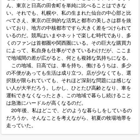
ん、東京と日高の田舎町を単純に比べることはできな
い。それでも、札幌や、私の生まれた仙台の中心部と比
べてさえ、東京の圧倒的な活気と都市の美しさは群を抜
いており、地方の中核都市ですら大きく差をつけられて
いるのだ。競馬はいまやネットで楽しむ時代であり、多
くのファンは首都圏や関西圏にいる。その巨大な購買力
によって、私自身も仕事ができているわけだが、ここま
で地域間の差が広がると、何とも複雑な気持ちになる。
この地域、日高では、車を持ち、働けるうちは、多少
の不便があっても生活は成り立つ。店が少なくても、選
択肢が限られていても、それほど深刻な問題には感じな
い人が大半だろう。しかし、ひとたび高齢となり、車を
運転できなくなったとき、この地域で暮らし続けること
は急激にハードルが高くなるのだ。
20年後、私はどこで、どのような暮らしをしているの
だろうか。そんなことを考えながら、初夏の牧場地帯を
走っていた。