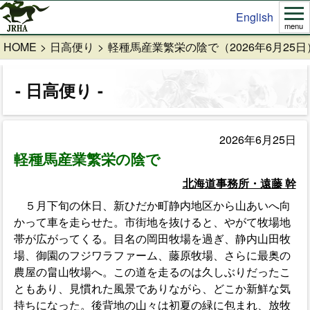
English
menu
HOME
日高便り
軽種馬産業繁栄の陰で（2026年6月25日
日高便り
2026年6月25日
軽種馬産業繁栄の陰で
北海道事務所・遠藤 幹
５月下旬の休日、新ひだか町静内地区から山あいへ向
かって車を走らせた。市街地を抜けると、やがて牧場地
帯が広がってくる。目名の岡田牧場を過ぎ、静内山田牧
場、御園のフジワラファーム、藤原牧場、さらに最奥の
農屋の畠山牧場へ。この道を走るのは久しぶりだったこ
ともあり、見慣れた風景でありながら、どこか新鮮な気
持ちになった。後背地の山々は初夏の緑に包まれ、放牧