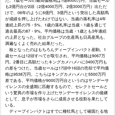
た。1歳セールの最高価格馬は1億8000万円、当歳セール
も2億円台が2頭（2億4000万円、2億3000万円）出ただ
けで、06年のように6億円、3億円という突出した高額馬
が成績を押し上げたわけではない。当歳の落札率は4年
連続上昇の75・5%、1歳の落札率は当歳・1歳を通じて
過去最高の87・9%。平均価格は当歳・1歳とも3年連続
の上昇となった。社台グループの生産馬も日高産馬も、
満遍なくよく売れた結果だった。
核となったのはもちろんディープインパクト産駒。1
歳セールは12頭すべてが取引され、平均価格は9067万
円。2番目に高額だったキングカメハメハに3400万円も
の差をつけた。当歳セールは17頭中16頭の売却で平均価
格は9538万円。こちらはキングカメハメハと5500万円
差である。平均価格が9000万円台というのはサンデーサ
イレンスの全盛期に匹敵するもので、セレクトセールと
いう驚異の市場を作り上げたサンデーサイレンスの後継
として、息子が市場をさらに成長させる役割を果たして
いる。
ディープインパクトはすでに種牡馬として確固たる地