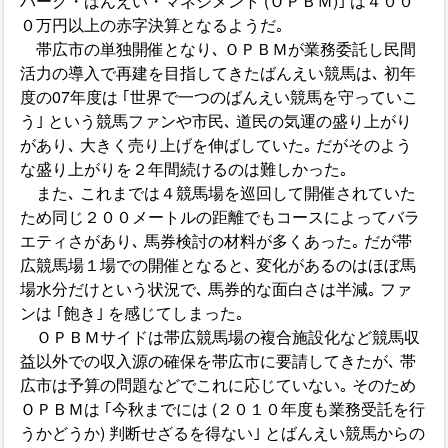
パーク・ばんえい・マネジメント (ＯＰＢＭ)｣ は４００
０万円以上の赤字決算となるようだ｡
帯広市の単独開催となり､ ＯＰＢＭが業務委託し民間
活力の導入で再建を目指してきたばんえい競馬は､ 初年
度の07年度は ｢世界で一つのばんえい競馬を守っていこ
う｣ という競馬ファンや市民､ 道民の気運の盛り上がり
があり､ 大きく売り上げを伸ばしていた｡ だがそのよう
な盛り上がりを２年間続けるのは難しかった｡
また､ これまでは４競馬場を巡回して開催されていた
ため同じ２００メートルの距離でもコースによってバラ
エティさがあり､ 馬券検討の材料が多くあった｡ だが帯
広競馬場１場での開催となると､ 変化があるのはほぼ馬
場水分だけという状況で､ 馬券的な面白さは半減｡ ファ
ンは ｢飽き｣ を感じてしまった｡
ＯＰＢＭサイドは帯広競馬場の複合施設化など競馬収
益以外での収入源の確保を帯広市に要請してきたが､ 帯
広市は予算の問題などでこれに応じていない｡ そのため
ＯＰＢＭは ｢今秋までには (２０１０年度も業務受託を行
うかどうか) 判断せざるを得ない｣ とばんえい競馬からの