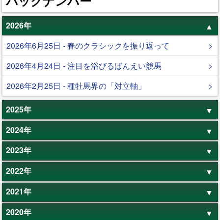
バックナンバー
2026年
2026年6月25日 - 春のクラシックを振り返って
2026年4月24日 - 注目を浴びるばんえい競馬
2026年2月25日 - 種牡馬界の「対立軸」
2025年
2024年
2023年
2022年
2021年
2020年