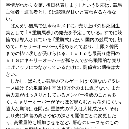
事情がわかり次第､ 後日発表します｣ という対応は､ 競馬
主催者・運営者としては認識が甘いと言わざるを得な
い｡
ばんえい競馬では今秋をメドに､ 売り上げの起死回生
策として ｢５重勝馬券｣ の発売を予定している｡ すでに競
輪では導入されている ｢重勝式｣ だが､ 国内の競馬では初
めて｡ キャリーオーバーが認められており､ 上限２億円
までの払い戻しが受けられる｡ ｔｏｔｏも最高６億円の
ＢＩＧにキャリーオーバーが膨らんでから飛躍的な売り
上げアップにつながっているだけに､ 関係者の期待は大
きい｡
しかし､ ばんえい競馬のフルゲートは10頭なので５レ
ース続けての単勝的中率は10万分の１に過ぎない｡ また
実力差がはっきりとしているメンバー構成のことも多
く､ キャリーオーバーがそれほど膨らむとも考えにくい｡
過大な期待は疑問だ｡ 重勝式の導入は大賛成だが､ それ
より先に障害の高さや砂の深さを開催ごとに変更した
り､ 高重量戦も増加させるなど､ 肝心のレースそのもの