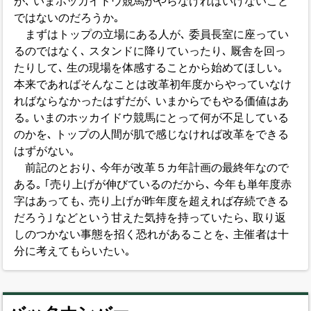
が､ いまホッカイドウ競馬がやらなければいけないこと
ではないのだろうか｡
まずはトップの立場にある人が､ 委員長室に座ってい
るのではなく､ スタンドに降りていったり､ 厩舎を回っ
たりして､ 生の現場を体感することから始めてほしい｡
本来であればそんなことは改革初年度からやっていなけ
ればならなかったはずだが､ いまからでもやる価値はあ
る｡ いまのホッカイドウ競馬にとって何が不足している
のかを､ トップの人間が肌で感じなければ改革をできる
はずがない｡
前記のとおり､ 今年が改革５カ年計画の最終年なので
ある｡ ｢売り上げが伸びているのだから､ 今年も単年度赤
字はあっても､ 売り上げが昨年度を超えれば存続できる
だろう｣ などという甘えた気持を持っていたら､ 取り返
しのつかない事態を招く恐れがあることを､ 主催者は十
分に考えてもらいたい｡