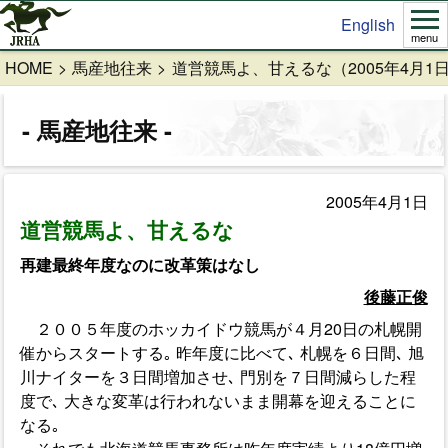
English
menu
HOME
馬産地往来
道営競馬よ、甘えるな（2005年4月1
馬産地往来
2005年4月1日
道営競馬よ、甘えるな
再建最終年度なのに改革策はなし
後藤正俊
２００５年度のホッカイドウ競馬が４月20日の札幌開
催からスタートする｡ 昨年度に比べて､ 札幌を６日間､ 旭
川ナイターを３日間増加させ､ 門別を７日間減らした程
度で､ 大きな変革は行われないまま開幕を迎えることに
なる｡