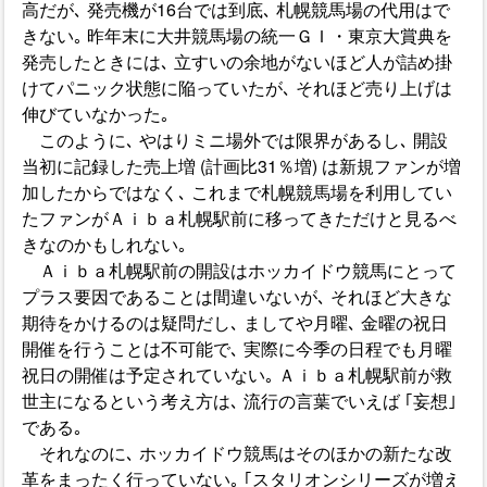
高だが､ 発売機が16台では到底､ 札幌競馬場の代用はで
きない｡ 昨年末に大井競馬場の統一ＧＩ・東京大賞典を
発売したときには､ 立すいの余地がないほど人が詰め掛
けてパニック状態に陥っていたが､ それほど売り上げは
伸びていなかった｡
このように､ やはりミニ場外では限界があるし､ 開設
当初に記録した売上増 (計画比31％増) は新規ファンが増
加したからではなく､ これまで札幌競馬場を利用してい
たファンがＡｉｂａ札幌駅前に移ってきただけと見るべ
きなのかもしれない｡
Ａｉｂａ札幌駅前の開設はホッカイドウ競馬にとって
プラス要因であることは間違いないが､ それほど大きな
期待をかけるのは疑問だし､ ましてや月曜､ 金曜の祝日
開催を行うことは不可能で､ 実際に今季の日程でも月曜
祝日の開催は予定されていない｡ Ａｉｂａ札幌駅前が救
世主になるという考え方は､ 流行の言葉でいえば ｢妄想｣
である｡
それなのに､ ホッカイドウ競馬はそのほかの新たな改
革をまったく行っていない｡ ｢スタリオンシリーズが増え