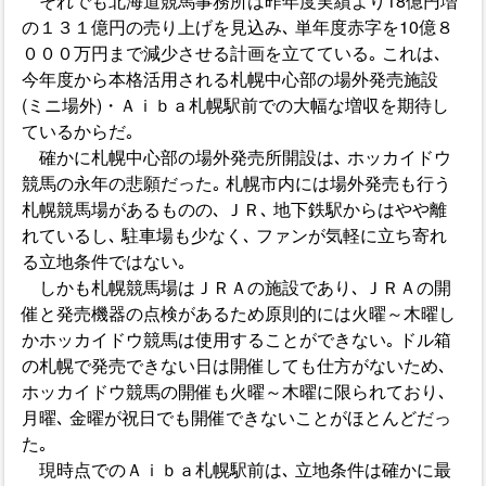
それでも北海道競馬事務所は昨年度実績より18億円増
の１３１億円の売り上げを見込み､ 単年度赤字を10億８
０００万円まで減少させる計画を立てている｡ これは､
今年度から本格活用される札幌中心部の場外発売施設
(ミニ場外)・Ａｉｂａ札幌駅前での大幅な増収を期待し
ているからだ｡
確かに札幌中心部の場外発売所開設は､ ホッカイドウ
競馬の永年の悲願だった｡ 札幌市内には場外発売も行う
札幌競馬場があるものの､ ＪＲ､ 地下鉄駅からはやや離
れているし､ 駐車場も少なく､ ファンが気軽に立ち寄れ
る立地条件ではない｡
しかも札幌競馬場はＪＲＡの施設であり､ ＪＲＡの開
催と発売機器の点検があるため原則的には火曜～木曜し
かホッカイドウ競馬は使用することができない｡ ドル箱
の札幌で発売できない日は開催しても仕方がないため､
ホッカイドウ競馬の開催も火曜～木曜に限られており､
月曜､ 金曜が祝日でも開催できないことがほとんどだっ
た｡
現時点でのＡｉｂａ札幌駅前は､ 立地条件は確かに最