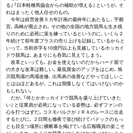
る｣ ｢日本軽種馬協会からの補助が増える｣ というが､ そ
れはまったく他人任せのもの｡
今年は経営改善５カ年計画の最終年にあたるし､ 宇都
宮､ 高崎が廃止され､ その他の全国の地方競馬も生き残
りのために必死に策を練っているというのに､ いくら２
年続けて前年度プラスの売り上げを記録しているからと
いって､ 当初赤字を10億円以上も見越しているホッカイ
ドウ競馬は､ あまりにも呑気に見えてしまう｡
改革といっても､ お金を使えないのだからハード面で
の大きな改革は難しい｡ 最低賞金のアップをはじめ､ 旭
川競馬場の馬場改修､ 出馬表の改善などやってほしいこ
とは山ほどあるが､ これは我慢しなくてはいけないのか
もしれない｡
だが､ ｢何とかホッカイドウ競馬を盛り上げていきた
い｣ と従業員が必死になっている姿勢は､ 必ずファンの
心を打つはずだ｡ コスモバルクがＪＲＡのレースに出走
するたびに､ ２日間も徹夜で並び続けてパドックのもっ
とも目立つ場所に横断幕を掲げている広報職員の姿こそ