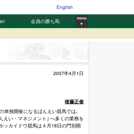
English
menu
pan
会員の勝ち馬
▼
2007年4月1日
後藤正俊
市の単独開催になるばんえい競馬では､
んえい・マネジメント｣ へ多くの業務を
ホッカイドウ競馬は４月18日の門別開