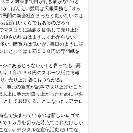
スコミ対策まで目が行き届かない (と
が､ ばんえい競馬は広報業務も ｢オッ
その民間の新会社がまったく動かないのは
から話題はいくらでもあるのだろう
などでマスコミに話題を提供して売り上げ
の鈍さの理由はますますわからない｡
い｡ 購買力は低いが､ 毎日のように競
ァンにとっては１部５００円の専門紙を
ジにあるじゃないか｣ と言っても､ 高
い｡ １部１３０円のスポーツ紙に情報
､ 売り上げ増にもつながる｡
も､ 地元の新聞が記事で取り上げたこと
予想以上に地元が盛り上がったために中央
ーとして君臨することになった｡ アナロ
時点で決まっているのは新しいロゴマ
幕まで１カ月を切った時点でこれだけしか
こない｡ デジタルな宣伝活動だけでな