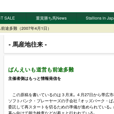
T SALE
重賞勝ち馬News
Stallions in Ja
前途多難（2007年4月1日）
馬産地往来
ばんえいも道営も前途多難
主催者側はもっと情報発信を
この原稿を書いているのは３月末｡ ４月27日から帯広
ソフトバンク・プレーヤーズの子会社 ｢オッズパーク・ば
委託して再スタートを切るための準備が進められている｡ 
幕へ向けて能力検査などが着々と行われている｡