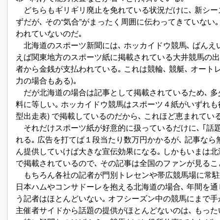
どちらもギリギリ廃止を免れている状況だけに､ 新シー
ずだが､ その“気合”がまったく周囲に伝わってきていない
われていないのだ｡
北海道のスポーツ新聞には､ ホッカイドウ競馬､ ばんえ
えば関東地方のスポーツ紙に掲載されている大井競馬の出走表
者から金銭が支払われている｡ これは競輪､ 競艇､ オート
力の場合もある)｡
だが北海道の場合は記事として掲載されているため､ 多
料に等しい｡ ホッカイドウ競馬はスポーツ４紙がいずれも
型出走表) で掲載しているのだから､ これほど恵まれてい
それだけスポーツ紙が好意的に扱っているだけに､ ｢話
れる｡ 広告を打てば１段当たり数万円かかるが､ 記事なら
ん提供していけば大きな宣伝効果になる｡ しかもいまは
で掲載されているので､ その記事は全国のファンが見るこ
もちろん各社の記者が門別トレセンや帯広競馬場に常駐
日本ハムやコンサドーレを抱える北海道の場合､ 年間を通
う記者はほとんどいない｡ オフシーズン中の競馬にまで手
主催者サイドから話題の提供がほとんどないのは､ もった