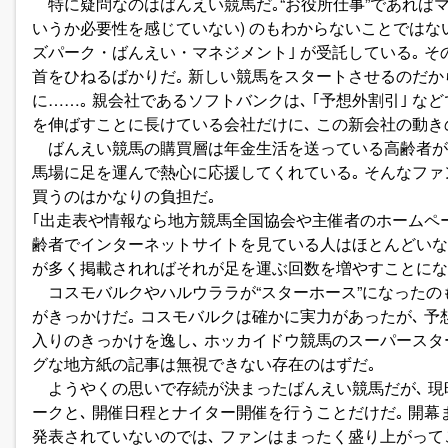
特に疑問なのはばんえい競馬だ｡“お役所仕事”であればマ
いうか必要性を感じていない) のもわからないことではない
ズパーク・ばんえい・マネジメント｣ が受託している｡ 
首をひねるばかりだ｡ 新しい競馬をスタートさせるのだ
に……｡ 親会社であるソフトバンクは､ ｢予想外割引｣ 
を伸ばすことに長けている会社だけに､ この新会社の動き
ばんえい競馬の購買層は年金生活を送っている高齢者が多
馬場に足を運んで熱心に応援してくれている｡ そんなフ
買うのはかなりの負担だ｡
｢出走表や情報なら地方競馬全国協会や主催者のホームペー
齢者でインターネットサイトを見ている人はほとんどいな
が多く掲載されればそれが足を運ぶ回数を増やすことになり
コスモバルクやハルウララが“スターホース”になったの
がきっかけだ｡ コスモバルクは確かに実力があったが､ 
入りのきっかけを逸し､ ホッカイドウ競馬のスーパースタ
グな地方紙の記事は無視できない存在のはずだ｡
ようやくの思いで存続が決まったばんえい競馬だが､ 現
ークと､ 開催日程とナイター開催を行うことだけだ｡ 開
発表されていないのでは､ ファンはまったく盛り上がって