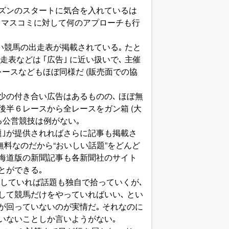
ズンのスタートに気合を入れているは
｡ マスコミに対して何のアプローチも行
い競馬の出走表が掲載されている｡ たと
などは ｢広告｣ に近い扱いで､ 主催
レースなどもほぼ同様だ (販売面での協
少の付き合い広告はあるものの､ ほぼ無
後半６レースから全レースをガン箱 (大
る公営競技は例がない｡
題｣が提供されればさらに記事も掲載さ
無料なのだから“おいしい話題”をどんど
北海道版の新聞記事も各新聞社のサイト
とができる｡
していれば話題も独自で拾っていくが､
して競馬だけをやっていればいい､ とい
が回っていないのが実情だ｡ それなのに
いないことしか言いようがない｡