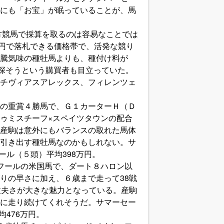
にも「お宝」が眠っていることが、馬
方競馬で採算を取るのは容易なことでは
0万円で落札できる価格帯で、活発な競り
騰気味の種牡馬よりも、種付け料が
を探そうという購買者も目立っていた。
チヴィアスアレックス、フィレンツェ
の重賞４勝馬で、Ｇ１カーターＨ（Ｄ
ゥミスチーフ×スペイツタウンの配合
産駒は意外にもバランスの取れた馬体
引き出す種牡馬なのかもしれない。サ
ール（５頭）平均398万円。
フールの米国馬で、ダート８ハロン以
りの早さに加え、６歳まで走って38戦
丈夫さが大きな魅力となっている。産駒
に走り続けてくれそうだ。サマーセー
均476万円。