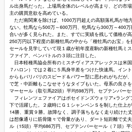
ル出身馬だった。上場馬全体のレベルが高まり、どの市場
主の購買意欲を高めている。
ただ南関東を除けば、1000万円超えの高額落札馬が地
ない。牡馬なら500万～600万円、牝馬なら300万～40
合いが多く見られた。また、すでに実績を残して価格が高
250万円以下程度の新種牡馬の中から「種牡馬のお宝」
セールを見学していて現１歳が初年度産駒の新種牡馬ミス
ファイア、ベンバトルの３頭に注目した。
日本軽種馬協会所有のミスチヴィアスアレックスは米国
７ハロン）では２着に５馬身半差をつけた快速馬。イント
からもバリバリのスピード＆パワー型に思われがちだが、
で芝・中距離もこなせそうなタイプもいた。母系の良さを
マーセール（取引馬22頭）平均598万円、セプテンバーセ
フィレンツェファイアはポセイドンズウォリア×ラング
下で活躍した。２歳時にＧ１シャンペンＳを制した仕上が
14勝、重賞９勝。故障なく、調子落ちもなく走り続けた
は想像通りに筋骨隆々で骨量があり、ダート短距離で丈夫
ル（15頭）平均686万円、セプテンバーセール（７頭）平