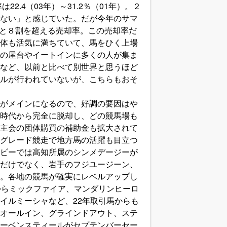
2.4（03年）～31.2％（01年）。２
ない」と感じていた。だが今年のサマ
3％と８割を超える売却率。この売却率だ
体も活気に満ちていて、馬をひく上場
の屋台やイートインに多くの人が集ま
など、以前と比べて別世界と思うほど
ルが行われていないが、こちらもおそ
がメインになるので、好調の要因はや
時代から完全に脱却し、どの競馬場も
主会の団体購買の補助金も拡大されて
グレード競走で地方馬の活躍も目立つ
ビーでは高知所属のシンメデージーが
だけでなく、岩手のフジユージーン、
。各地の競馬が確実にレベルアップし
からミックファイア、マンダリンヒーロ
イルミーシャなど、22年取引馬からも
オールイン、グラインドアウト、ステ
ーベンスティールがセプテンバーセー