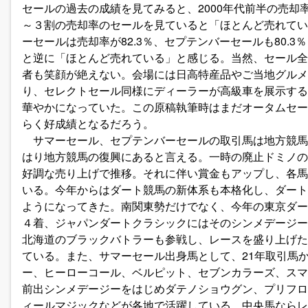
セールの過去の成績を見てみると、2000年代前半の売却率は2
～３割の売却率のセールを見ていると「ほとんど売れてい
ーセールは売却率が82.3％、セプテンバーセールも80.
と逆に「ほとんど売れている」と感じる。当然、セール全
者も笑顔が絶えない。会場には日高特産品やご当地グルメ
り、セレクトセール同様にディーラーが高級車を展示する
華やかになっていた。この原稿執筆時はまだオータムセー
らく好成績となるだろう。
サマーセール、セプテンバーセールの取引馬は地方競馬
はり地方競馬の復興にあると言える。一時の廃止ドミノの
好調な売り上げで推移。それに伴い賞金もアップし、各馬
いる。今年からはダート競馬の新体系も本格化し、ダート
ようになってきた。南関東勢だけでなく、今年の東京ダー
４着、ジャパンダートクラシックにはそのシンメデージー
北海道のブラックバトラーも参戦し、レースを盛り上げた
ている。また、サマーセール出身馬として、21年取引馬
ー、ヒーローコール、ベルピット、セブンカラーズ、スマ
前出シンメデージーをはじめダテノショウグン、プリフロ
ィールマジックなどが各地で活躍している。中央馬ならレ