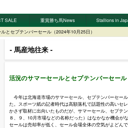
T SALE
重賞勝ち馬News
Stallions in Ja
ルとセプテンバーセール（2024年10月25日）
馬産地往来
活況のサマーセールとセプテンバーセール
今年は北海道市場のサマーセール、セプテンバーセール
た。スポーツ紙の記者時代は高額落札で話題性の高いセレ
かさず取材に出向いたものだが、サマーセール、セプテン
８、９、10月市場などの名称だった）はなかなか機会が
セールは売却率が低く、セール会場全体の空気がよどんで