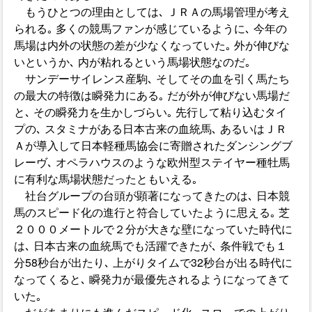
もうひとつの理由としては､ ＪＲＡの馬場管理が考え
られる｡ 多くの競馬ファンが感じているように､ 今年の
馬場は内外の状態の差が少なくなっていた｡ 外が伸びな
いというか､ 内が粘れるという馬場状態なのだ｡
サンデーサイレンス産駒､ そしてその血を引く馬たち
の最大の特徴は瞬発力にある｡ だが外が伸びない馬場だ
と､ その瞬発力を生かしづらい｡ 先行して粘り込むタイ
プの､ スタミナがある日本古来の血統馬､ あるいはＪＲ
Ａが導入して日本軽種馬協会に寄贈されたダンシングブ
レーヴ､ オペラハウスのような欧州型ステイヤー種牡馬
に有利な馬場状態だったともいえる｡
社台グループの台頭が顕著になってきたのは､ 日本競
馬のスピード化の進行と符合していたように思える｡ 芝
２０００メートルで２分が大きな壁になっていた時代に
は､ 日本古来の血統馬でも活躍できたが､ 条件戦でも１
分58秒台が出たり､ 上がりタイムで32秒台が出る時代に
なってくると､ 瞬発力が最優先されるようになってきて
いた｡