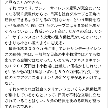
と見ることができる｡
それはつまり､ サンデーサイレンス産駒が完全にいな
くなる現２歳世代からは､ 日高も社台グループと互角の
勝負ができるようになるのではないか､ という期待を抱
かせる結果だ｡ 確かに社台グループには良血繁殖牝馬が
そろっているし､ 育成レベルも高い｡ だがその差は､ サン
デーサイレンスという次元の違う種牡馬がいるかいない
かよりも小さい差のように思える｡
最高価格３０００万円に達していたサンデーサイレン
スの種付け料は､ 一般的な日高の中小牧場ではとても捻
出できる金額ではなかった｡ いまでもアグネスタキオン
の１２００万円は中小牧場には厳しい価格かもしれない
が､ その他の種牡馬はいずれも８００万円以下だし､ 実
績の面でアグネスタキオンと決定的な差があるわけでは
ない｡
それを考えれば社台スタリオンＳにいくら人気種牡馬
が集中しているからといって､ 日高が不利な立場に立た
されていることはない｡ 互角の勝負を挑める環境が整っ
てきたのである｡