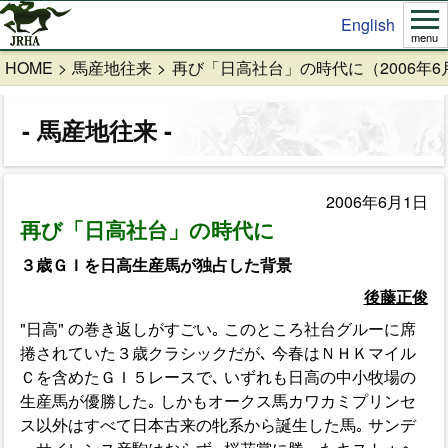
English
menu
HOME
馬産地往来
再び「日高社台」の時代に（2006年6
馬産地往来
2006年6月1日
再び「日高社台」の時代に
３歳ＧＩを日高生産馬が独占した背景
後藤正俊
"日高" の巻き返しがすごい｡ このところ社台グルーに席
捲されていた３歳クラシックだが､ 今春はＮＨＫマイル
Ｃを含めたＧＩ５レースで､ いずれも日高の中小牧場の
生産馬が優勝した｡ しかもオークス馬カワカミプリンセ
ス以外はすべて日本古来の牝系から誕生した馬｡ サンデ