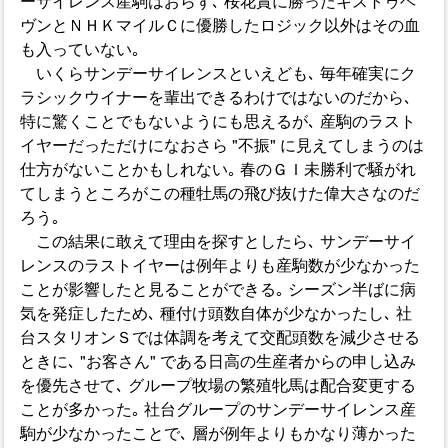
ーサイレンス産駒はおらず､ 桜花賞に勝ったキストゥヘ
ヴンとＮＨＫマイルＣに優勝したロジック以外はその血
も入っていない｡
いくらサンデーサイレンスといえども､ 毎年確実にク
ラシックウイナーを輩出できるわけではないのだから､
特に驚くことでもないようにも思えるが､ 産駒のラスト
イヤーだっただけになおさら "不振" に見えてしまうのは
仕方がないことかもしれない｡ 春のＧＩ未勝利で騒がれ
てしまうところがこの種牡馬の飛び抜けた偉大さなのだ
ろう｡
この結果に敢えて理由を探すとしたら､ サンデーサイ
レンスのラストイヤーは例年よりも産駒数が少なかった
ことが影響したと見ることができる｡ シーズン半ばに病
気を発症したため､ 種付け頭数自体が少なかったし､ 社
台スタリオンＳでは体調を考えて交配頭数を減少させる
ときに､ "お客さん" である日高の生産者からの申し込み
を優先させて､ グループ牧場の繁殖牝馬は配合変更する
ことが多かった｡ 社台グループのサンデーサイレンス産
駒が少なかったことで､ 層が例年よりもかなり薄かった