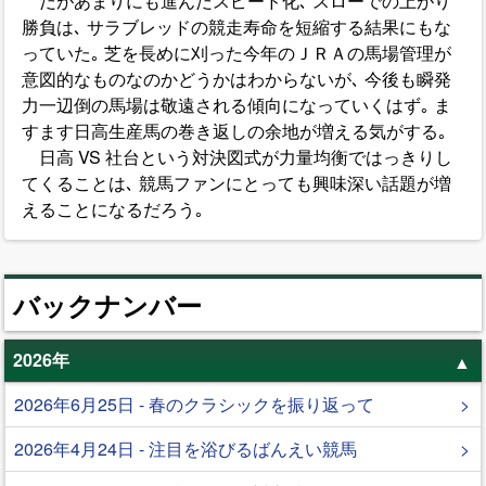
だがあまりにも進んだスピード化､ スローでの上がり
勝負は､ サラブレッドの競走寿命を短縮する結果にもな
っていた｡ 芝を長めに刈った今年のＪＲＡの馬場管理が
意図的なものなのかどうかはわからないが､ 今後も瞬発
力一辺倒の馬場は敬遠される傾向になっていくはず｡ ま
すます日高生産馬の巻き返しの余地が増える気がする｡
日高 VS 社台という対決図式が力量均衡ではっきりし
てくることは､ 競馬ファンにとっても興味深い話題が増
えることになるだろう｡
バックナンバー
2026年
2026年6月25日 - 春のクラシックを振り返って
2026年4月24日 - 注目を浴びるばんえい競馬