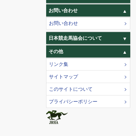
お問い合わせ
お問い合わせ
日本競走馬協会について
その他
リンク集
サイトマップ
このサイトについて
プライバシーポリシー