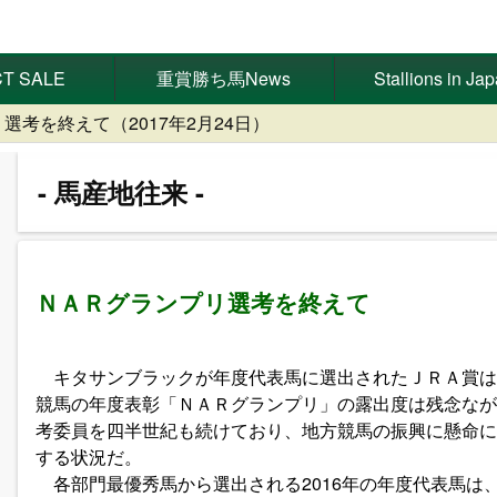
T SALE
重賞勝ち馬News
Stallions in Ja
選考を終えて（2017年2月24日）
馬産地往来
ＮＡＲグランプリ選考を終えて
キタサンブラックが年度代表馬に選出されたＪＲＡ賞は
競馬の年度表彰「ＮＡＲグランプリ」の露出度は残念なが
考委員を四半世紀も続けており、地方競馬の振興に懸命に
する状況だ。
各部門最優秀馬から選出される2016年の年度代表馬は