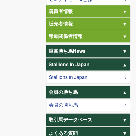
購買者情報
販売者情報
報道関係者情報
重賞勝ち馬News
Stallions in Japan
Stallions in Japan
会員の勝ち馬
会員の勝ち馬
取引馬データベース
よくある質問